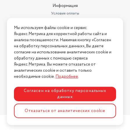
Информация
Условия оплаты
Условия доставки
Мы используем файлы cookie и сервис
Условия возврата
Яндекс.Метрика для корректной работы сайта и
Нашли ошибку на сайте?
Напишите нам
.
анализа посещаемости. Нажимая кнопку «Согласен
на обработку персональных данных», Вы даете
2026 © Интернет-магазин "АстМаркет". У нас есть всё!
согласие на использование аналитических cookie и
обработку данных с помощью сервиса
Яндекс.Метрика. Вы можете отказаться от
аналитических cookie и оставить только
Политика конфиденциальности
необходимые cookie.
Подробнее
.
Согласен на обработку персональных
данных
Разработка сайта
ASTDESIGN
Отказаться от аналитических cookie