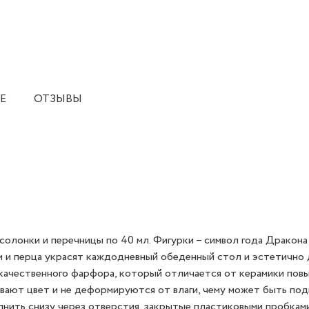
Е
ОТЗЫВЫ
олонки и перечницы по 40 мл. Фигурки – символ года Дракона
ли и перца украсят каждодневный обеденный стол и эстетично
окачественного фарфора, который отличается от керамики пов
вают цвет и не деформируются от влаги, чему может быть по
лнить снизу через отверстия, закрытые пластиковыми пробками