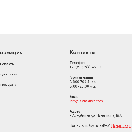
ормация
Контакты
Телефон
я оплаты
+7 (996) 266-45-02
я доставки
Горячая линия
8 800 700 51 44
я возврата
8:00 - 20:00 мск
Email
info@astmarket.com
Адрес
г. Ахтубинск, ул. Чаплыгина, 18А
Нашли ошибку на сайте?
Напишите н