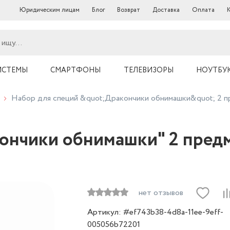
Юридическим лицам
Блог
Возврат
Доставка
Оплата
ИСТЕМЫ
СМАРТФОНЫ
ТЕЛЕВИЗОРЫ
НОУТБУ
Набор для специй &quot;Дракончики обнимашки&quot; 2 п
ончики обнимашки" 2 пред
нет отзывов
Артикул: #ef743b38-4d8a-11ee-9eff-
005056b72201