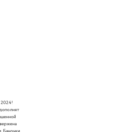
 2024!
 дополнят
ышенной
двержена
. Баночки