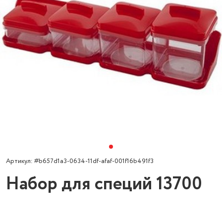
Артикул: #b657d1a3-0634-11df-afaf-001f16b491f3
Набор для специй 13700