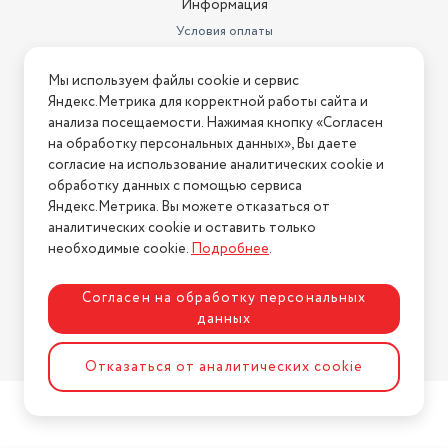
Информация
Условия оплаты
Условия доставки
Мы используем файлы cookie и сервис
Условия возврата
Яндекс.Метрика для корректной работы сайта и
Нашли ошибку на сайте?
Напишите нам
.
анализа посещаемости. Нажимая кнопку «Согласен
на обработку персональных данных», Вы даете
2026 © Интернет-магазин "АстМаркет". У нас есть всё!
согласие на использование аналитических cookie и
обработку данных с помощью сервиса
Яндекс.Метрика. Вы можете отказаться от
аналитических cookie и оставить только
Политика конфиденциальности
необходимые cookie.
Подробнее
.
Согласен на обработку персональных
данных
Разработка сайта
ASTDESIGN
Отказаться от аналитических cookie