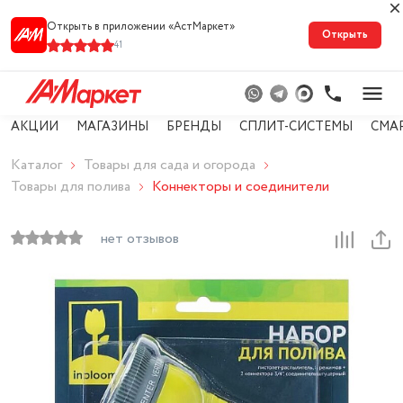
Открыть в приложении «АстМарке‪т‬»
Открыть
41
АКЦИИ
МАГАЗИНЫ
БРЕНДЫ
СПЛИТ-СИСТЕМЫ
СМА
Каталог
Товары для сада и огорода
Товары для полива
Коннекторы и соединители
нет отзывов