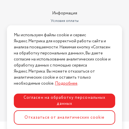
Информация
Условия оплаты
Условия доставки
Мы используем файлы cookie и сервис
Условия возврата
Яндекс.Метрика для корректной работы сайта и
Нашли ошибку на сайте?
Напишите нам
.
анализа посещаемости. Нажимая кнопку «Согласен
на обработку персональных данных», Вы даете
2026 © Интернет-магазин "АстМаркет". У нас есть всё!
согласие на использование аналитических cookie и
обработку данных с помощью сервиса
Яндекс.Метрика. Вы можете отказаться от
аналитических cookie и оставить только
Политика конфиденциальности
необходимые cookie.
Подробнее
.
Согласен на обработку персональных
данных
Разработка сайта
ASTDESIGN
Отказаться от аналитических cookie