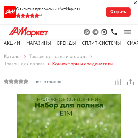
Открыть в приложении «АстМарке‪т‬»
Открыть
41
АКЦИИ
МАГАЗИНЫ
БРЕНДЫ
СПЛИТ-СИСТЕМЫ
СМА
Каталог
Товары для сада и огорода
Товары для полива
Коннекторы и соединители
нет отзывов