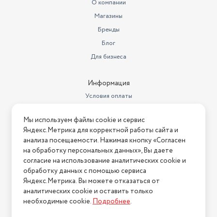
О компании
Материал изделия
пластик
Магазины
Бренды
Страна производства
Китай
Блог
Количество предметов в
Для бизнеса
упаковке
3
Информация
Условия оплаты
Условия доставки
Мы используем файлы cookie и сервис
Условия возврата
Яндекс.Метрика для корректной работы сайта и
Нашли ошибку на сайте?
Напишите нам
.
анализа посещаемости. Нажимая кнопку «Согласен
на обработку персональных данных», Вы даете
2026 © Интернет-магазин "АстМаркет". У нас есть всё!
согласие на использование аналитических cookie и
обработку данных с помощью сервиса
Яндекс.Метрика. Вы можете отказаться от
аналитических cookie и оставить только
Политика конфиденциальности
необходимые cookie.
Подробнее
.