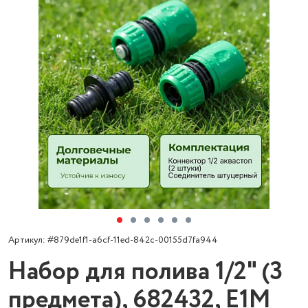
Артикул: #879de1f1-a6cf-11ed-842c-00155d7fa944
Набор для полива 1/2" (3
предмета), 682432, E1M