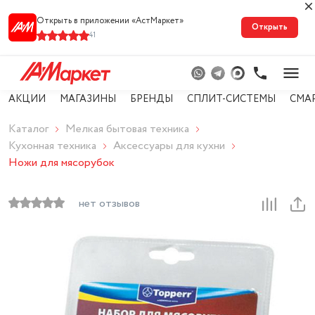
Открыть в приложении «АстМарке‪т‬»
Открыть
41
АКЦИИ
МАГАЗИНЫ
БРЕНДЫ
СПЛИТ-СИСТЕМЫ
СМА
Каталог
Мелкая бытовая техника
Кухонная техника
Аксессуары для кухни
Ножи для мясорубок
нет отзывов