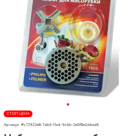
СТОП-ЦЕНА
Артикул: #c72923e8-7ab6-11e4-9c6b-2e0f8e2d4ed6