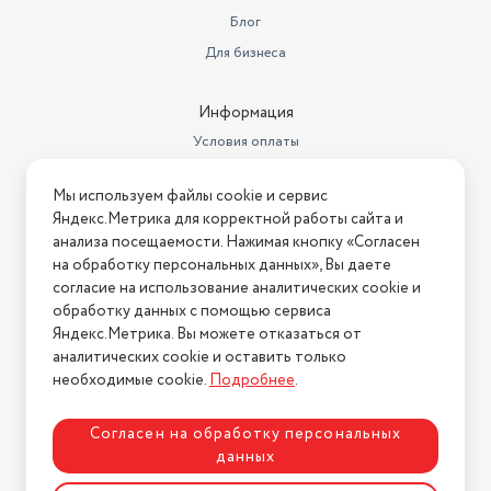
Блог
Для бизнеса
Информация
Условия оплаты
Условия доставки
Мы используем файлы cookie и сервис
Условия возврата
Яндекс.Метрика для корректной работы сайта и
Нашли ошибку на сайте?
Напишите нам
.
анализа посещаемости. Нажимая кнопку «Согласен
на обработку персональных данных», Вы даете
2026 © Интернет-магазин "АстМаркет". У нас есть всё!
согласие на использование аналитических cookie и
обработку данных с помощью сервиса
Яндекс.Метрика. Вы можете отказаться от
аналитических cookie и оставить только
Политика конфиденциальности
необходимые cookie.
Подробнее
.
Согласен на обработку персональных
данных
Разработка сайта
ASTDESIGN