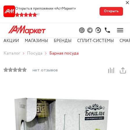
Открыть в приложении «АстМарке‪т‬»
Открыть
41
АКЦИИ
МАГАЗИНЫ
БРЕНДЫ
СПЛИТ-СИСТЕМЫ
СМА
Каталог
Посуда
Барная посуда
нет отзывов