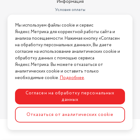
Информация
Условия оплаты
Условия доставки
Мы используем файлы cookie и сервис
Условия возврата
Яндекс.Метрика для корректной работы сайта и
Нашли ошибку на сайте?
Напишите нам
.
анализа посещаемости. Нажимая кнопку «Согласен
на обработку персональных данных», Вы даете
2026 © Интернет-магазин "АстМаркет". У нас есть всё!
согласие на использование аналитических cookie и
обработку данных с помощью сервиса
Яндекс.Метрика. Вы можете отказаться от
аналитических cookie и оставить только
Политика конфиденциальности
необходимые cookie.
Подробнее
.
Согласен на обработку персональных
данных
Разработка сайта
ASTDESIGN
Отказаться от аналитических cookie