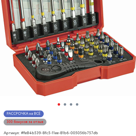
РАССРОЧКА на ВСЁ
300 бонусов за отзыв
Артикул: #fe84b539-8fc5-11ee-81b6-005056b757db