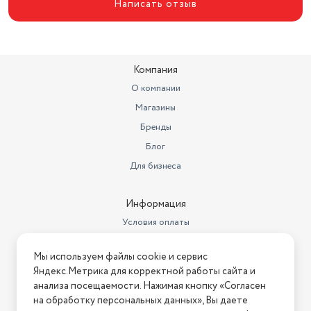
Написать отзыв
Компания
О компании
Магазины
Бренды
Блог
Для бизнеса
Информация
Условия оплаты
Условия доставки
Мы используем файлы cookie и сервис
Условия возврата
Яндекс.Метрика для корректной работы сайта и
Нашли ошибку на сайте?
Напишите нам
.
анализа посещаемости. Нажимая кнопку «Согласен
на обработку персональных данных», Вы даете
2026 © Интернет-магазин "АстМаркет". У нас есть всё!