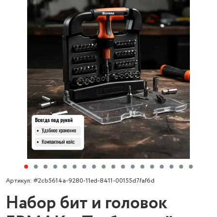
Артикул: #2cb5614a-9280-11ed-8411-00155d7faf6d
Набор бит и головок