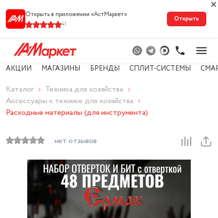
Открыть в приложении «АстМарке‪т‬»
Открыть
41
АКЦИИ
МАГАЗИНЫ
БРЕНДЫ
СПЛИТ-СИСТЕМЫ
СМА
Каталог
Техника для хозяйства
Аксессуары к технике для хозяйства
Расходные материалы (для инструмента)
нет отзывов