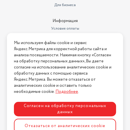
Для бизнеса
Биты TORX
T10
Биты шлиц (SL)
SL3
Информация
Условия оплаты
Биты HEX
H2
Условия доставки
Назначение подарка
дедушке
Мы используем файлы cookie и сервис
Условия возврата
Яндекс.Метрика для корректной работы сайта и
Биты крестовые (PZ)
PZ0
Нашли ошибку на сайте?
Напишите нам
.
анализа посещаемости. Нажимая кнопку «Согласен
на обработку персональных данных», Вы даете
2026 © Интернет-магазин "АстМаркет". У нас есть всё!
согласие на использование аналитических cookie и
обработку данных с помощью сервиса
Яндекс.Метрика. Вы можете отказаться от
аналитических cookie и оставить только
Политика конфиденциальности
необходимые cookie.
Подробнее
.
Согласен на обработку персональных
данных
Разработка сайта
ASTDESIGN
Отказаться от аналитических cookie