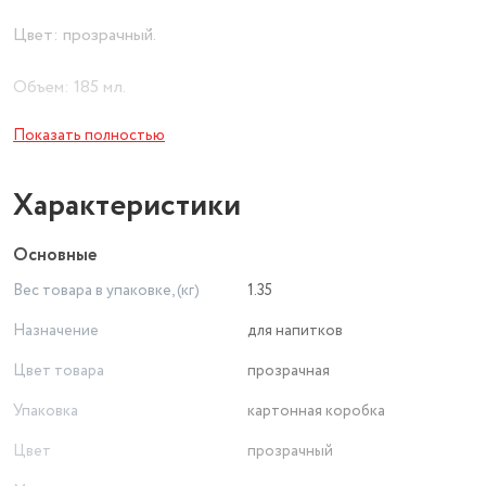
Цвет: прозрачный.
Объем: 185 мл.
Показать полностью
Стакан Pasabahce "Sylvana" изготовлен из силикатного
стекла. Он прозрачный. Объем стакана составляет 185 мл.
Высота стакана - 10 см, диаметр - 55 мм.
Характеристики
Основные
Вес товара в упаковке, (кг)
1.35
Назначение
для напитков
Цвет товара
прозрачная
Упаковка
картонная коробка
Цвет
прозрачный