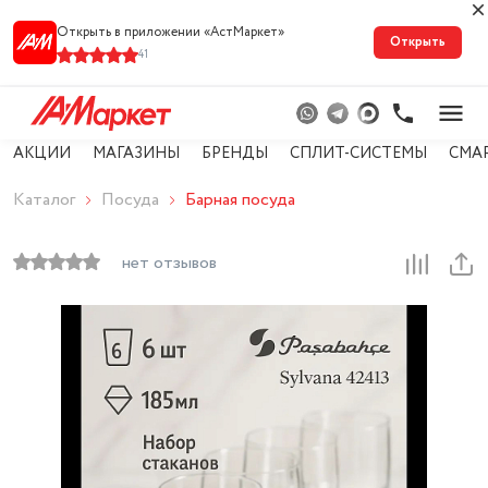
Открыть в приложении «АстМарке‪т‬»
Открыть
41
АКЦИИ
МАГАЗИНЫ
БРЕНДЫ
СПЛИТ-СИСТЕМЫ
СМА
Каталог
Посуда
Барная посуда
нет отзывов