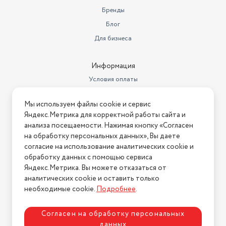
Повод
23 февраля
Бренды
Материал посуды
Блог
стекло
Для бизнеса
Страна производства
Россия
Высота предмета
10
Информация
Условия оплаты
Тип
стаканы
Условия доставки
Высота (мм)
10
Мы используем файлы cookie и сервис
Условия возврата
Яндекс.Метрика для корректной работы сайта и
Количество предметов
6 шт
Нашли ошибку на сайте?
Напишите нам
.
анализа посещаемости. Нажимая кнопку «Согласен
на обработку персональных данных», Вы даете
Количество в наборе
6 шт
2026 © Интернет-магазин "АстМаркет". У нас есть всё!
согласие на использование аналитических cookie и
Хрупкость
хрупкое
обработку данных с помощью сервиса
Яндекс.Метрика. Вы можете отказаться от
Ставка НДС
22
аналитических cookie и оставить только
Политика конфиденциальности
необходимые cookie.
Подробнее
.
Объем товара
185
Особенности посуды
ударопрочная
Согласен на обработку персональных
данных