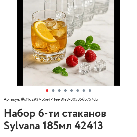
Артикул: #c11d2937-b5e4-11ee-81e8-005056b757db
Набор 6-ти стаканов
Sylvana 185мл 42413