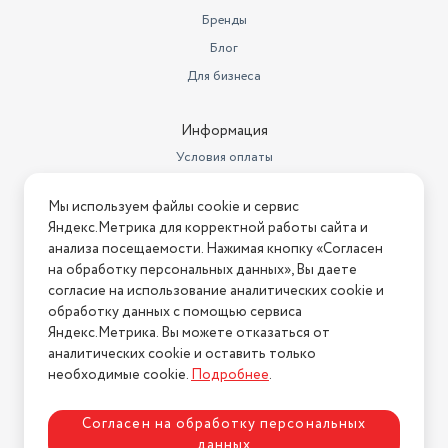
наслаждайтесь любимыми напитками каждый день.
Бренды
Добавляйте набор в корзину прямо сейчас!
Бренд
Pasabahce
Блог
Рисунок
без рисунка
Для бизнеса
Количество предметов
4 шт
Информация
Декоративные элементы
без декора
Условия оплаты
Хрупкость
хрупкое
Условия доставки
Мы используем файлы cookie и сервис
Условия возврата
Номер декларации
ЕАЭС N RU Д-
Яндекс.Метрика для корректной работы сайта и
соответствия
TR.РА02.В.55106/22
Нашли ошибку на сайте?
Напишите нам
.
анализа посещаемости. Нажимая кнопку «Согласен
на обработку персональных данных», Вы даете
Назначение посуды
для дома
2026 © Интернет-магазин "АстМаркет". У нас есть всё!
согласие на использование аналитических cookie и
Назначение подарка
коллеге - для нее
обработку данных с помощью сервиса
Яндекс.Метрика. Вы можете отказаться от
Тип
стаканы
аналитических cookie и оставить только
Политика конфиденциальности
необходимые cookie.
Подробнее
.
Можно мыть в посудомоечной
машине
да
Согласен на обработку персональных
Количество в комплекте
4
данных