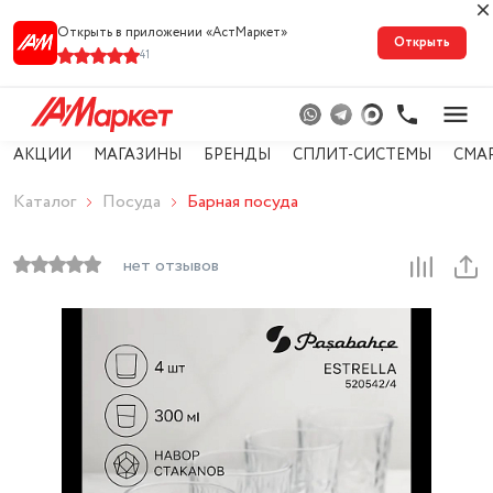
Открыть в приложении «АстМарке‪т‬»
Открыть
41
АКЦИИ
МАГАЗИНЫ
БРЕНДЫ
СПЛИТ-СИСТЕМЫ
СМА
Каталог
Посуда
Барная посуда
нет отзывов