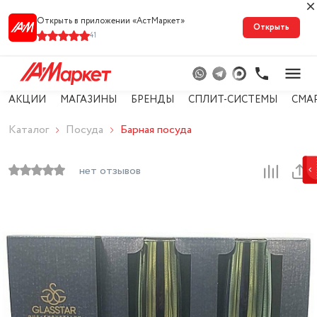
Открыть в приложении «АстМарке‪т‬»
Открыть
41
АКЦИИ
МАГАЗИНЫ
БРЕНДЫ
СПЛИТ-СИСТЕМЫ
СМА
Каталог
Посуда
Барная посуда
нет отзывов