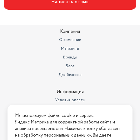
Написать отзыв
Компания
О компании
Магазины
Бренды
Блог
Для бизнеса
Информация
Условия оплаты
Условия доставки
Мы используем файлы cookie и сервис
Условия возврата
Яндекс.Метрика для корректной работы сайта и
Нашли ошибку на сайте?
Напишите нам
.
анализа посещаемости. Нажимая кнопку «Согласен
на обработку персональных данных», Вы даете
2026 © Интернет-магазин "АстМаркет". У нас есть всё!