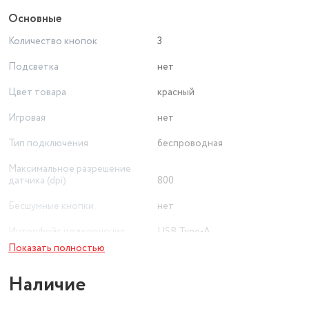
Основные
Количество кнопок
3
Подсветка
нет
Цвет товара
красный
Игровая
нет
Тип подключения
беспроводная
Максимальное разрешение
датчика (dpi)
800
Бесшумные кнопки
нет
Интерфейс подключения
USB Type-A
Показать полностью
Тип сенсора
оптический светодиодный
Наличие