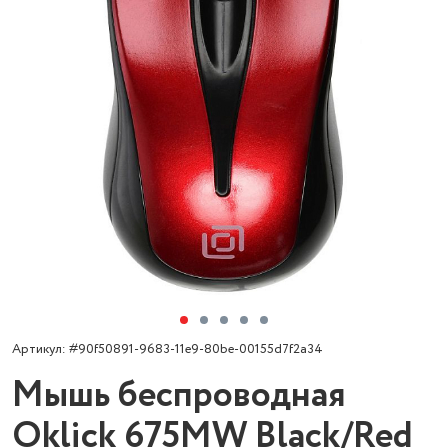
Артикул: #90f50891-9683-11e9-80be-00155d7f2a34
Мышь беспроводная
Oklick 675MW Black/Red