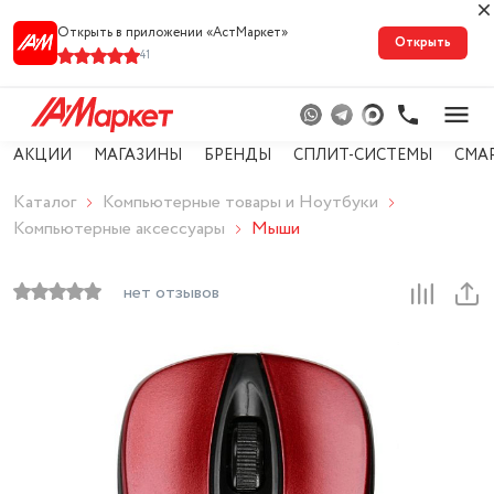
Открыть в приложении «АстМарке‪т‬»
Открыть
41
АКЦИИ
МАГАЗИНЫ
БРЕНДЫ
СПЛИТ-СИСТЕМЫ
СМА
Каталог
Компьютерные товары и Ноутбуки
Компьютерные аксессуары
Мыши
нет отзывов