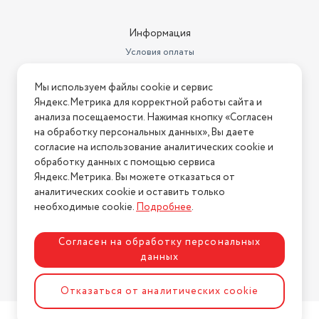
Информация
Условия оплаты
Условия доставки
Мы используем файлы cookie и сервис
Условия возврата
Яндекс.Метрика для корректной работы сайта и
Нашли ошибку на сайте?
Напишите нам
.
анализа посещаемости. Нажимая кнопку «Согласен
на обработку персональных данных», Вы даете
2026 © Интернет-магазин "АстМаркет". У нас есть всё!
согласие на использование аналитических cookie и
обработку данных с помощью сервиса
Яндекс.Метрика. Вы можете отказаться от
аналитических cookie и оставить только
Политика конфиденциальности
необходимые cookie.
Подробнее
.
Согласен на обработку персональных
данных
Разработка сайта
ASTDESIGN
Отказаться от аналитических cookie