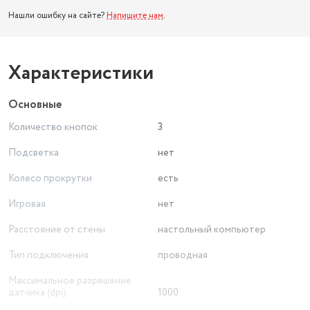
Нашли ошибку на сайте?
Напишите нам
.
Характеристики
Основные
Количество кнопок
3
Подсветка
нет
Колесо прокрутки
есть
Игровая
нет
Расстояние от стены
настольный компьютер
Тип подключения
проводная
Максимальное разрешение
датчика (dpi)
1000