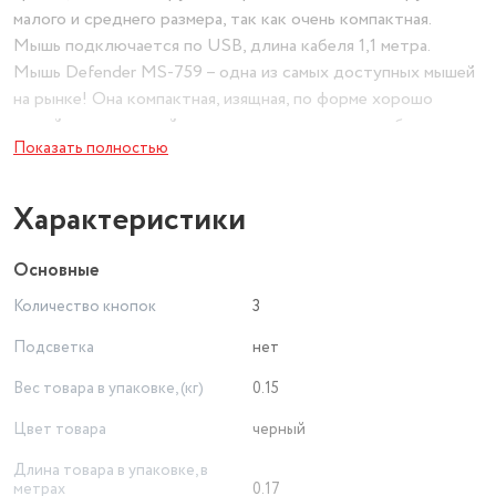
малого и среднего размера, так как очень компактная.
Мышь подключается по USB, длина кабеля 1,1 метра.
Мышь Defender MS-759 – одна из самых доступных мышей
на рынке! Она компактная, изящная, по форме хорошо
подойдет для детей и подростков, а также, удобно взять с
Показать полностью
собой в дорогу или командировку!
Характеристики
Основные
Количество кнопок
3
Подсветка
нет
Вес товара в упаковке, (кг)
0.15
Цвет товара
черный
Длина товара в упаковке, в
метрах
0.17