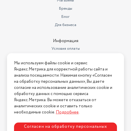
Магазины
Бренды
Блог
Для бизнеса
Информация
Условия оплаты
Условия доставки
Мы используем файлы cookie и сервис
Условия возврата
Яндекс.Метрика для корректной работы сайта и
Нашли ошибку на сайте?
Напишите нам
.
анализа посещаемости. Нажимая кнопку «Согласен
на обработку персональных данных», Вы даете
2026 © Интернет-магазин "АстМаркет". У нас есть всё!
согласие на использование аналитических cookie и
обработку данных с помощью сервиса
Яндекс.Метрика. Вы можете отказаться от
аналитических cookie и оставить только
Политика конфиденциальности
необходимые cookie.
Подробнее
.
Согласен на обработку персональных