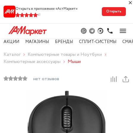
Открыть в приложении «АстМарке‪т‬»
Открыть
41
АКЦИИ
МАГАЗИНЫ
БРЕНДЫ
СПЛИТ-СИСТЕМЫ
СМА
Каталог
Компьютерные товары и Ноутбуки
Компьютерные аксессуары
Мыши
нет отзывов