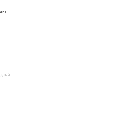
дная
одный