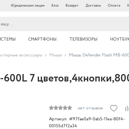
Юридическим лицам
Блог
Возврат
Доставка
Оплата
ИСТЕМЫ
СМАРТФОНЫ
ТЕЛЕВИЗОРЫ
НОУТБУ
ютерные аксессуары
Мыши
Мышь Defender Flash MB-600
-600L 7 цветов,4кнопки,80
нет отзывов
Артикул: #97fae0a9-0ab5-11ea-80f4-
00155d7f2a34