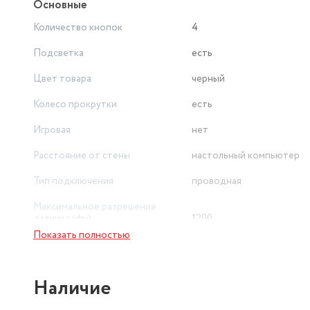
Основные
Количество кнопок
4
Подсветка
есть
Цвет товара
черный
Колесо прокрутки
есть
Игровая
нет
Расстояние от стены
настольный компьютер
Тип подключения
проводная
Максимальное разрешение
датчика (dpi)
1200
Показать полностью
Тип
игровая мышь
Вертикальная
нет
Наличие