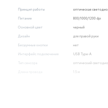
Принцип работы
оптическая светодио
Питание
800/1000/1200 dpi
Основной цвет
черный
Дизайн
для правой руки
Бесшумные кнопки
нет
Интерфейс подключения
USB Type-A
Тип сенсора
оптический светоди
Длина провода
1.5 м
Разрешение оптического
сенсора
1200 dpi