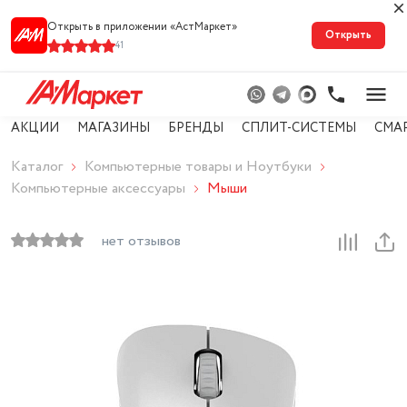
Открыть в приложении «АстМарке‪т‬»
Открыть
41
АКЦИИ
МАГАЗИНЫ
БРЕНДЫ
СПЛИТ-СИСТЕМЫ
СМА
Каталог
Компьютерные товары и Ноутбуки
Компьютерные аксессуары
Мыши
нет отзывов