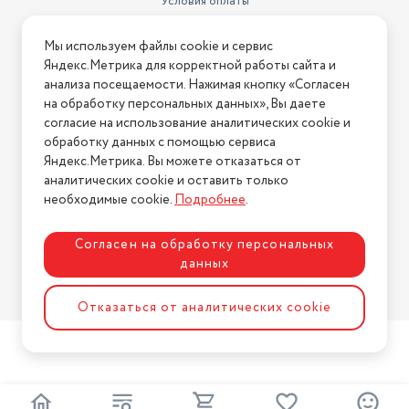
Условия оплаты
Условия доставки
Мы используем файлы cookie и сервис
Условия возврата
Яндекс.Метрика для корректной работы сайта и
Нашли ошибку на сайте?
Напишите нам
.
анализа посещаемости. Нажимая кнопку «Согласен
на обработку персональных данных», Вы даете
2026 © Интернет-магазин "АстМаркет". У нас есть всё!
согласие на использование аналитических cookie и
обработку данных с помощью сервиса
Яндекс.Метрика. Вы можете отказаться от
аналитических cookie и оставить только
Политика конфиденциальности
необходимые cookie.
Подробнее
.
Согласен на обработку персональных
данных
Разработка сайта
ASTDESIGN
Отказаться от аналитических cookie