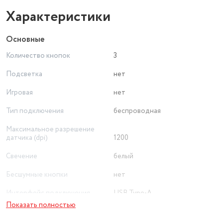
Характеристики
Основные
Количество кнопок
3
Подсветка
нет
Игровая
нет
Тип подключения
беспроводная
Максимальное разрешение
датчика (dpi)
1200
Свечение
белый
Бесшумные кнопки
нет
Интерфейс подключения
USB Type-A
Показать полностью
Тип сенсора
оптический светодиодный