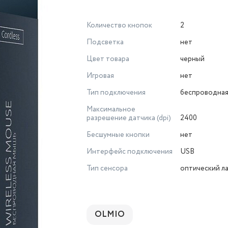
Количество кнопок
2
Подсветка
нет
Цвет товара
черный
Игровая
нет
Тип подключения
беспроводна
Максимальное
разрешение датчика (dpi)
2400
Бесшумные кнопки
нет
Интерфейс подключения
USB
Тип сенсора
оптический л
OLMIO