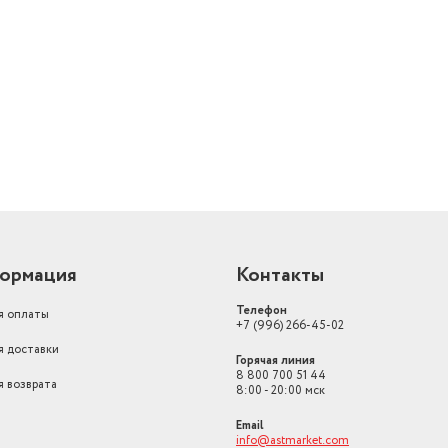
й
ормация
Контакты
Телефон
я оплаты
+7 (996) 266-45-02
я доставки
Горячая линия
8 800 700 51 44
я возврата
8:00 - 20:00 мск
Email
info@astmarket.com