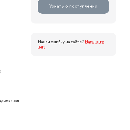
Узнать о поступлении
я
Нашли ошибку на сайте?
Напишите
нам
.
й
адиоканал