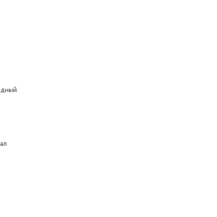
одный
ал