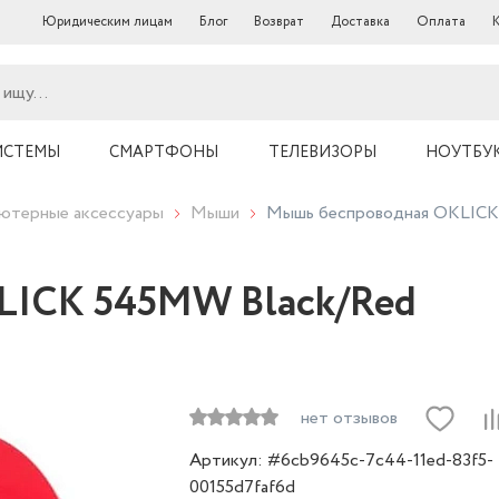
Юридическим лицам
Блог
Возврат
Доставка
Оплата
ИСТЕМЫ
СМАРТФОНЫ
ТЕЛЕВИЗОРЫ
НОУТБУ
ютерные аксессуары
Мыши
Мышь беспроводная OKLICK
LICK 545MW Black/Red
нет отзывов
Артикул: #6cb9645c-7c44-11ed-83f5-
00155d7faf6d