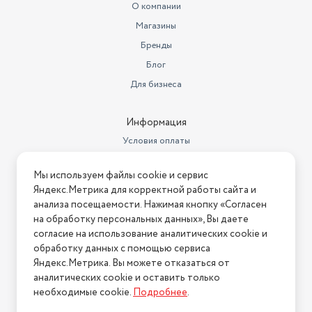
О компании
Магазины
Бренды
Блог
Для бизнеса
Информация
Условия оплаты
Условия доставки
Мы используем файлы cookie и сервис
Условия возврата
Яндекс.Метрика для корректной работы сайта и
Нашли ошибку на сайте?
Напишите нам
.
анализа посещаемости. Нажимая кнопку «Согласен
на обработку персональных данных», Вы даете
2026 © Интернет-магазин "АстМаркет". У нас есть всё!
согласие на использование аналитических cookie и
обработку данных с помощью сервиса
Яндекс.Метрика. Вы можете отказаться от
аналитических cookie и оставить только
Политика конфиденциальности
необходимые cookie.
Подробнее
.