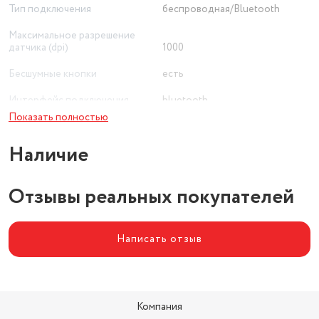
Тип подключения
беспроводная/Bluetooth
Максимальное разрешение
датчика (dpi)
1000
Бесшумные кнопки
есть
Интерфейс подключения
bluetooth
Показать полностью
Тип сенсора
оптический светодиодный
Наличие
Отзывы реальных покупателей
Написать отзыв
Компания