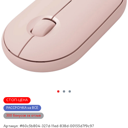
СТОП-ЦЕНА
РАССРОЧКА на ВСЁ
300 бонусов за отзыв
Артикул: #60c5b804-327d-11ed-838d-00155d7f9c97