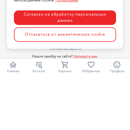
необходимые cookie.
Подробнее
.
Блог
Для бизнеса
Согласен на обработку персональных
данных
Информация
Условия оплаты
Отказаться от аналитических cookie
Условия доставки
Условия возврата
Нашли ошибку на сайте?
Напишите нам
.
2026 © Интернет-магазин "АстМаркет". У нас есть всё!
Главная
Каталог
Корзина
Избранное
Профиль
Политика конфиденциальности
Разработка сайта
ASTDESIGN