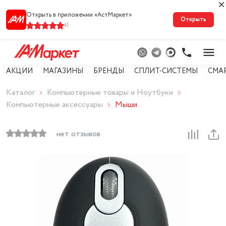
Открыть в приложении «АстМарке‪т‬»
Открыть
41
АКЦИИ
МАГАЗИНЫ
БРЕНДЫ
СПЛИТ-СИСТЕМЫ
СМА
Каталог
Компьютерные товары и Ноутбуки
Компьютерные аксессуары
Мыши
нет отзывов