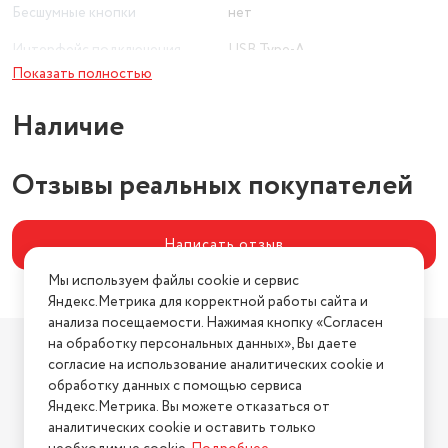
Бесшумные кнопки
нет
Интерфейс подключения
USB Type-A
Показать полностью
Тип сенсора
оптический светодиодный
Наличие
Отзывы реальных покупателей
Написать отзыв
Мы используем файлы cookie и сервис
Яндекс.Метрика для корректной работы сайта и
анализа посещаемости. Нажимая кнопку «Согласен
Компания
на обработку персональных данных», Вы даете
согласие на использование аналитических cookie и
О компании
обработку данных с помощью сервиса
Магазины
Яндекс.Метрика. Вы можете отказаться от
Бренды
аналитических cookie и оставить только