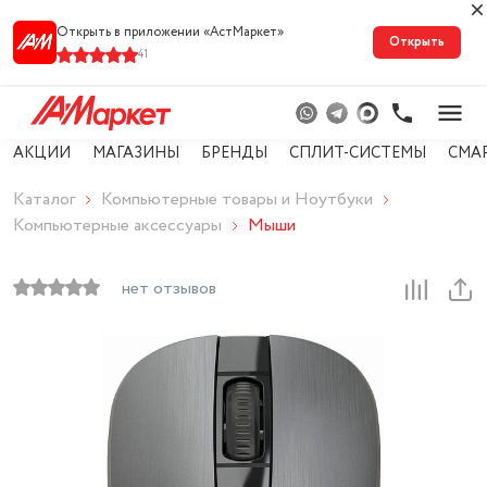
Открыть в приложении «АстМарке‪т‬»
Открыть
41
АКЦИИ
МАГАЗИНЫ
БРЕНДЫ
СПЛИТ-СИСТЕМЫ
СМА
Каталог
Компьютерные товары и Ноутбуки
Компьютерные аксессуары
Мыши
нет отзывов