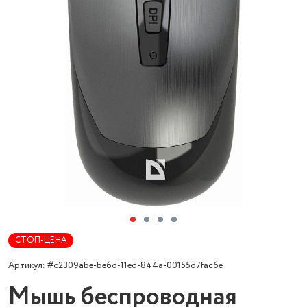
СТОП-ЦЕНА
Артикул: #c2309abe-be6d-11ed-844a-00155d7fac6e
Мышь беспроводная