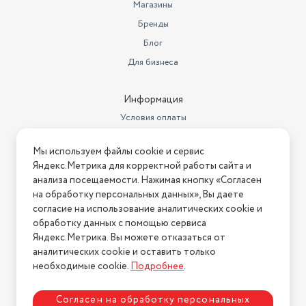
Магазины
Бренды
Блог
Для бизнеса
Информация
Условия оплаты
Условия доставки
Мы используем файлы cookie и сервис
Условия возврата
Яндекс.Метрика для корректной работы сайта и
Нашли ошибку на сайте?
Напишите нам
.
анализа посещаемости. Нажимая кнопку «Согласен
на обработку персональных данных», Вы даете
2026 © Интернет-магазин "АстМаркет". У нас есть всё!
согласие на использование аналитических cookie и
обработку данных с помощью сервиса
Яндекс.Метрика. Вы можете отказаться от
аналитических cookie и оставить только
Политика конфиденциальности
необходимые cookie.
Подробнее
.
Согласен на обработку персональных