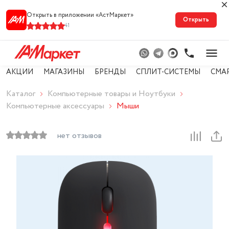
Открыть в приложении «АстМарке‪т‬»
Открыть
41
АКЦИИ
МАГАЗИНЫ
БРЕНДЫ
СПЛИТ-СИСТЕМЫ
СМА
Каталог
Компьютерные товары и Ноутбуки
Компьютерные аксессуары
Мыши
нет отзывов