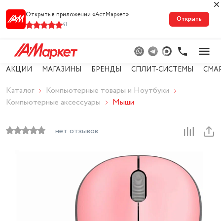
Открыть в приложении «АстМарке‪т‬»
Открыть
41
АКЦИИ
МАГАЗИНЫ
БРЕНДЫ
СПЛИТ-СИСТЕМЫ
СМА
Каталог
Компьютерные товары и Ноутбуки
Компьютерные аксессуары
Мыши
нет отзывов