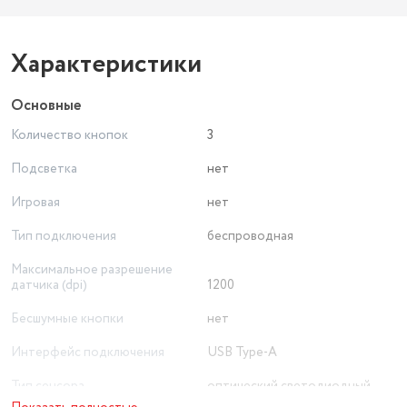
Характеристики
Основные
Количество кнопок
3
Подсветка
нет
Игровая
нет
Тип подключения
беспроводная
Максимальное разрешение
датчика (dpi)
1200
Бесшумные кнопки
нет
Интерфейс подключения
USB Type-A
Тип сенсора
оптический светодиодный