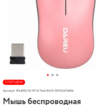
СТОП-ЦЕНА
Артикул: #4df5b72f-917d-11ed-8410-00155d7faf6b
Мышь беспроводная