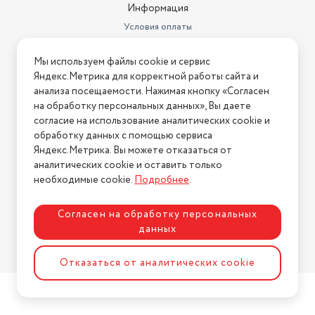
Информация
Условия оплаты
Условия доставки
Мы используем файлы cookie и сервис
Условия возврата
Яндекс.Метрика для корректной работы сайта и
Нашли ошибку на сайте?
Напишите нам
.
анализа посещаемости. Нажимая кнопку «Согласен
на обработку персональных данных», Вы даете
2026 © Интернет-магазин "АстМаркет". У нас есть всё!
согласие на использование аналитических cookie и
обработку данных с помощью сервиса
Яндекс.Метрика. Вы можете отказаться от
аналитических cookie и оставить только
Политика конфиденциальности
необходимые cookie.
Подробнее
.
Согласен на обработку персональных
данных
Разработка сайта
ASTDESIGN
Отказаться от аналитических cookie