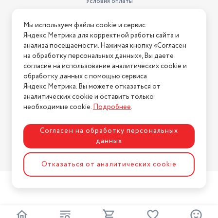
Условия оплаты
Условия доставки
Мы используем файлы cookie и сервис
Условия возврата
Яндекс.Метрика для корректной работы сайта и
Нашли ошибку на сайте?
Напишите нам
.
анализа посещаемости. Нажимая кнопку «Согласен
на обработку персональных данных», Вы даете
2026 © Интернет-магазин "АстМаркет". У нас есть всё!
согласие на использование аналитических cookie и
обработку данных с помощью сервиса
Яндекс.Метрика. Вы можете отказаться от
аналитических cookie и оставить только
Политика конфиденциальности
необходимые cookie.
Подробнее
.
Согласен на обработку персональных
данных
Разработка сайта
ASTDESIGN
Отказаться от аналитических cookie