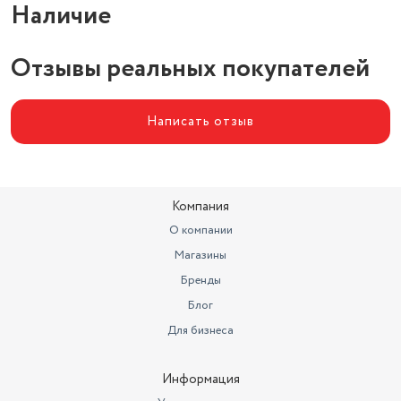
Наличие
Радиус действия
беспроводной связи
10 м
Отзывы реальных покупателей
Встроенные опции
колесо прокрутки
Написать отзыв
Компания
О компании
Магазины
Бренды
Блог
Для бизнеса
Информация