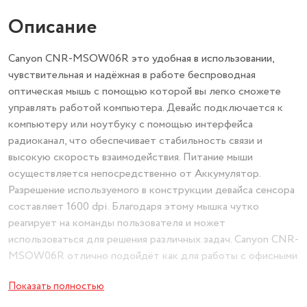
Описание
Canyon CNR-MSOW06R это удобная в использовании,
чувствительная и надёжная в работе беспроводная
оптическая мышь с помощью которой вы легко сможете
управлять работой компьютера. Девайс подключается к
компьютеру или ноутбуку с помощью интерфейса
радиоканал, что обеспечивает стабильность связи и
высокую скорость взаимодействия. Питание мыши
осуществляется непосредственно от Аккумулятор.
Разрешение используемого в конструкции девайса сенсора
составляет 1600 dpi. Благодаря этому мышка чутко
реагирует на команды пользователя и может
использоваться для решения различных задач. Canyon CNR-
MSOW06R отлично подойдёт как для работы с офисными
программами и приложениями, так и для игры в самые
Показать полностью
требовательные шутеры, бродилки и стрелялки. Корпус
мыши изготовлен из качественного пластика окрашенного в