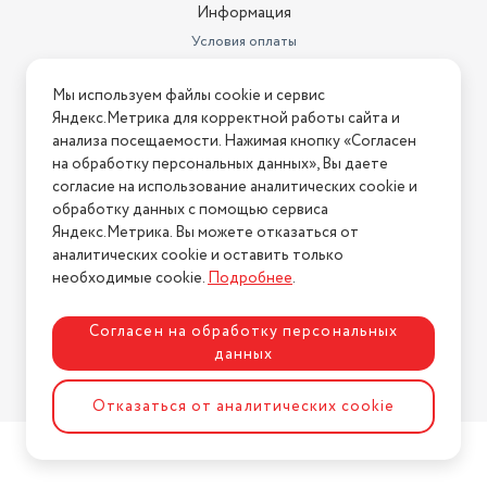
Информация
Условия оплаты
Условия доставки
Мы используем файлы cookie и сервис
Условия возврата
Яндекс.Метрика для корректной работы сайта и
Нашли ошибку на сайте?
Напишите нам
.
анализа посещаемости. Нажимая кнопку «Согласен
на обработку персональных данных», Вы даете
2026 © Интернет-магазин "АстМаркет". У нас есть всё!
согласие на использование аналитических cookie и
обработку данных с помощью сервиса
Яндекс.Метрика. Вы можете отказаться от
аналитических cookie и оставить только
Политика конфиденциальности
необходимые cookie.
Подробнее
.
Согласен на обработку персональных
данных
Разработка сайта
ASTDESIGN
Отказаться от аналитических cookie