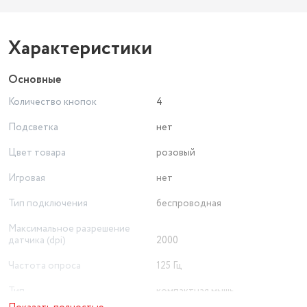
Характеристики
Основные
Количество кнопок
4
Подсветка
нет
Цвет товара
розовый
Игровая
нет
Тип подключения
беспроводная
Максимальное разрешение
датчика (dpi)
2000
Частота опроса
125 Гц
Тип
компактная мышь