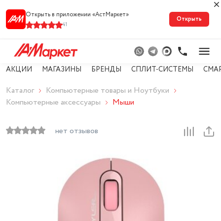
Открыть в приложении «АстМарке‪т‬»
Открыть
41
АКЦИИ
МАГАЗИНЫ
БРЕНДЫ
СПЛИТ-СИСТЕМЫ
СМА
Каталог
Компьютерные товары и Ноутбуки
Компьютерные аксессуары
Мыши
нет отзывов