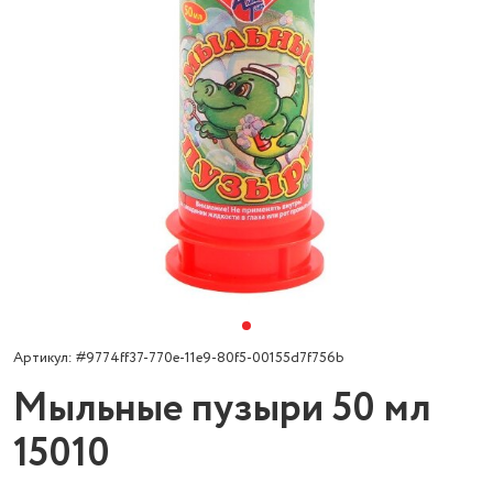
Артикул: #9774ff37-770e-11e9-80f5-00155d7f756b
Мыльные пузыри 50 мл
15010