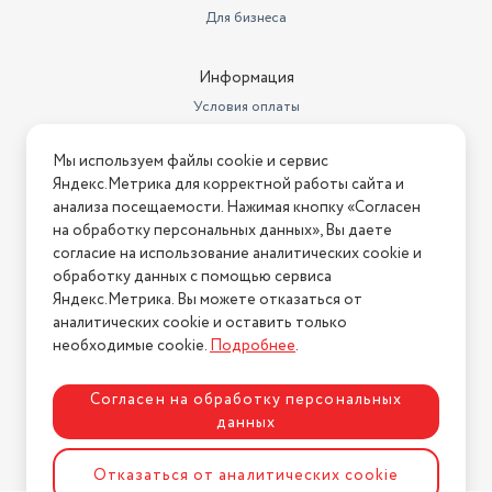
Для бизнеса
Информация
Условия оплаты
Условия доставки
Мы используем файлы cookie и сервис
Условия возврата
Яндекс.Метрика для корректной работы сайта и
Нашли ошибку на сайте?
Напишите нам
.
анализа посещаемости. Нажимая кнопку «Согласен
на обработку персональных данных», Вы даете
2026 © Интернет-магазин "АстМаркет". У нас есть всё!
согласие на использование аналитических cookie и
обработку данных с помощью сервиса
Яндекс.Метрика. Вы можете отказаться от
аналитических cookie и оставить только
Политика конфиденциальности
необходимые cookie.
Подробнее
.
Согласен на обработку персональных
данных
Разработка сайта
ASTDESIGN
Отказаться от аналитических cookie