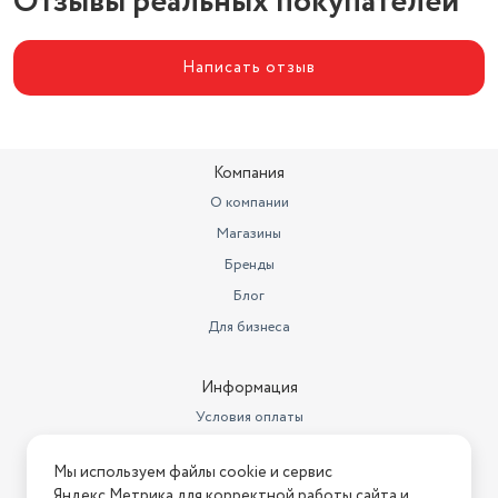
Отзывы реальных покупателей
Написать отзыв
Компания
О компании
Магазины
Бренды
Блог
Для бизнеса
Информация
Условия оплаты
Условия доставки
Мы используем файлы cookie и сервис
Условия возврата
Яндекс.Метрика для корректной работы сайта и