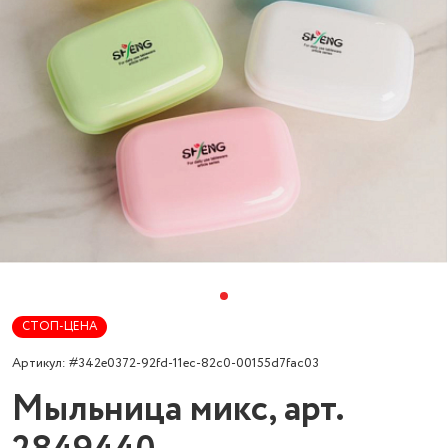
СТОП-ЦЕНА
Артикул: #342e0372-92fd-11ec-82c0-00155d7fac03
Мыльница микс, арт.