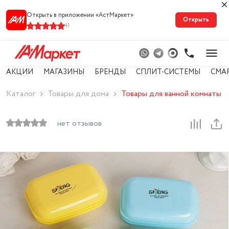
Открыть в приложении «АстМарке‪т‬»
Открыть
41
АКЦИИ
МАГАЗИНЫ
БРЕНДЫ
СПЛИТ-СИСТЕМЫ
СМА
Каталог
Товары для дома
Товары для ванной комнаты
нет отзывов