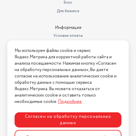
Блог
2 в комплекте, диаметр
Для бизнеса
Диск для фарша
отверстий 5 мм, 7 мм
Вес (кг)
2.2
Информация
Прорезиненные ножки
да
Условия оплаты
Условия доставки
Соковыжималка
отсутствует
Мы используем файлы cookie и сервис
Условия возврата
Яндекс.Метрика для корректной работы сайта и
3 г., производитель оставляет
Нашли ошибку на сайте?
Напишите нам
.
за собой право вносить
анализа посещаемости. Нажимая кнопку «Согласен
изменения в товар без
на обработку персональных данных», Вы даете
2026 © Интернет-магазин "АстМаркет". У нас есть всё!
Стандарты HDTV
предупреждения покупателя.
согласие на использование аналитических cookie и
обработку данных с помощью сервиса
Можно мыть в посудомоечной
Яндекс.Метрика. Вы можете отказаться от
машине
да
аналитических cookie и оставить только
Политика конфиденциальности
Дополнительные функции
толкатель
необходимые cookie.
Подробнее
.
12 мес., гарантия от
Согласен на обработку персональных
Гарантия
производителя
данных
Разработка сайта
ASTDESIGN