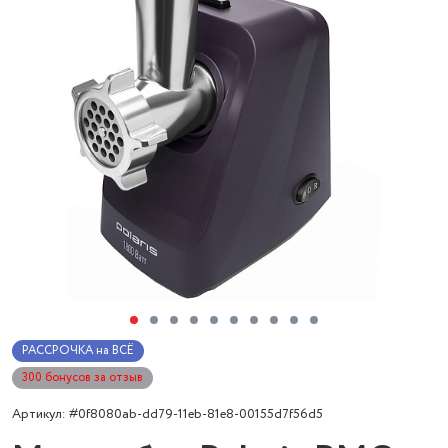
РАССРОЧКА на ВСЁ
300 бонусов за отзыв
Артикул: #0f8080ab-dd79-11eb-81e8-00155d7f56d5