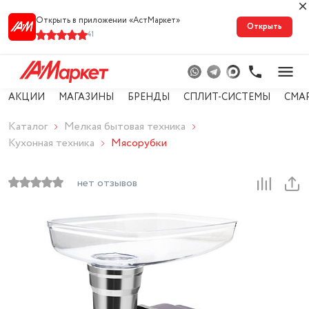
Открыть в приложении «АстМарке‪т‬»
Открыть
41
АКЦИИ
МАГАЗИНЫ
БРЕНДЫ
СПЛИТ-СИСТЕМЫ
СМА
Каталог
Мелкая бытовая техника
Кухонная техника
Мясорубки
нет отзывов