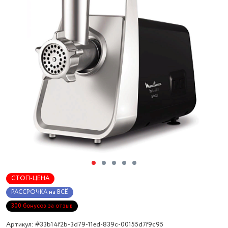
СТОП-ЦЕНА
РАССРОЧКА на ВСЁ
300 бонусов за отзыв
Артикул: #33b14f2b-3d79-11ed-839c-00155d7f9c95