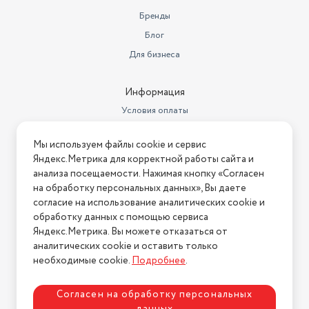
Бренды
Блог
Для бизнеса
Информация
Условия оплаты
Условия доставки
Мы используем файлы cookie и сервис
Условия возврата
Яндекс.Метрика для корректной работы сайта и
Нашли ошибку на сайте?
Напишите нам
.
анализа посещаемости. Нажимая кнопку «Согласен
на обработку персональных данных», Вы даете
2026 © Интернет-магазин "АстМаркет". У нас есть всё!
согласие на использование аналитических cookie и
обработку данных с помощью сервиса
Яндекс.Метрика. Вы можете отказаться от
аналитических cookie и оставить только
Политика конфиденциальности
необходимые cookie.
Подробнее
.
Согласен на обработку персональных