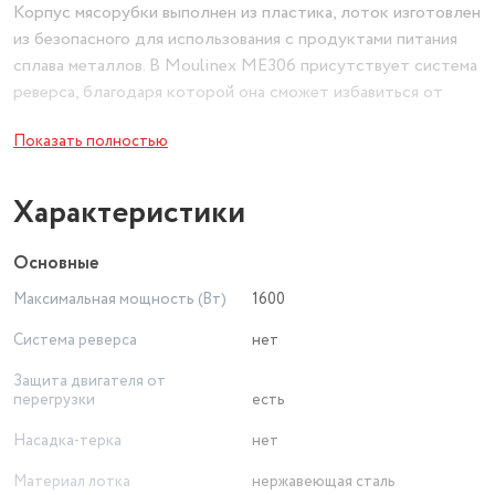
Корпус мясорубки выполнен из пластика, лоток изготовлен
из безопасного для использования с продуктами питания
сплава металлов. В Moulinex ME306 присутствует система
реверса, благодаря которой она сможет избавиться от
намотавшихся на шнек жил, затрудняющих ее
Показать полностью
беспрепятственную работу. Комплектация насадками
удовлетворить даже самую требовательную хозяйку:
имеется насадка-терка, приспособление для
Характеристики
приготовления колбас и насадка для шинковки. С помощью
первой вы сможете за считанные секунды измельчить
Основные
фрукты и овощи прямо в мясорубки. Насадка для шинковки
Максимальная мощность (Вт)
1600
пригодится для нарезки ингредиентов ровными ломтиками.
Система реверса
нет
Защита двигателя от
перегрузки
есть
Насадка-терка
нет
Материал лотка
нержавеющая сталь