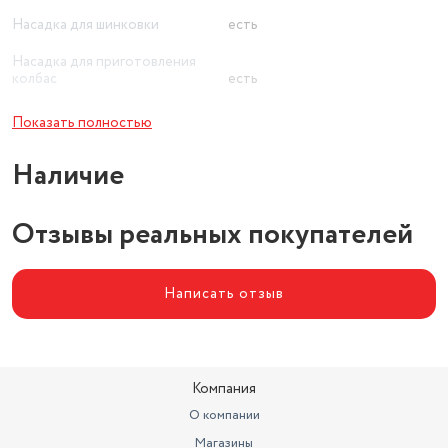
Насадка для шинковки
есть
Насадка для приготовления
колбас
есть
Насадка-соковыжималка
нет
Показать полностью
Наличие
Отзывы реальных покупателей
Написать отзыв
Компания
О компании
Магазины