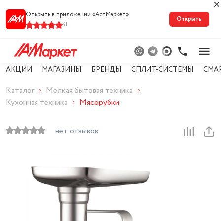
Открыть в приложении «АстМарке‪т‬»
Открыть
41
АКЦИИ
МАГАЗИНЫ
БРЕНДЫ
СПЛИТ-СИСТЕМЫ
СМА
Каталог
Мелкая бытовая техника
Кухонная техника
Мясорубки
нет отзывов