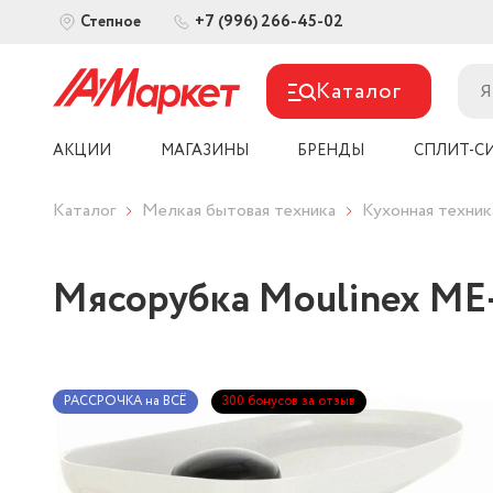
+7 (996) 266-45-02
Степное
Каталог
АКЦИИ
МАГАЗИНЫ
БРЕНДЫ
СПЛИТ-С
Каталог
Мелкая бытовая техника
Кухонная техник
Мясорубка Moulinex ME
РАССРОЧКА на ВСЁ
300 бонусов за отзыв