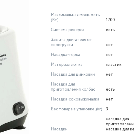
Максимальная мощность
(Вт)
1700
Система реверса
есть
Защита двигателя от
перегрузки
нет
Насадка-терка
нет
Материал лотка
пластик
Насадка для шинковки
нет
Насадка для
приготовления колбас
есть
Насадка-соковыжималка
нет
Вес товара в упаковке, (кг)
3
насадка для
приготовления
Насадки
насадка для к