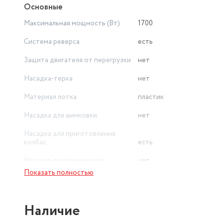
Основные
Максимальная мощность (Вт)
1700
Система реверса
есть
Защита двигателя от перегрузки
нет
Насадка-терка
нет
Материал лотка
пластик
Насадка для шинковки
нет
Насадка для приготовления
колбас
есть
Насадка-соковыжималка
нет
Показать полностью
Вес товара в упаковке, (кг)
3
Наличие