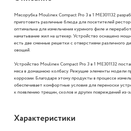
Мясорубка Moulinex Compact Pro 3 в 1 ME301132 разра
приготовить различные блюда для посетителей рестора
оптимальна для измельчения куриного филе и перерабо
наматывание жил на штекер. Устройство оснащено мощ
есть две сменные решетки с отверстиями различного д
овощей.
Устройство Moulinex Compact Pro 3 в 1 ME301132 поста
мяса в домашнюю колбасу. Режущие элементы модели пр
коррозии. Благодаря этому продукты в процессе измель
обеспечивает комфортные условия для переноски устро
к появлению трещин, сколов и других повреждений из-з
Характеристики