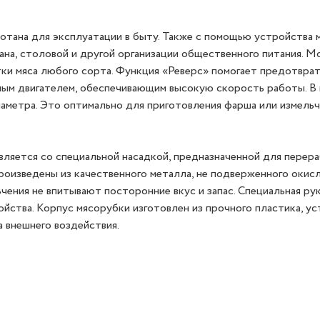
ботана для эксплуатации в быту. Также с помощью устройства
на, столовой и другой организации общественного питания. М
тки мяса любого сорта. Функция «Реверс» помогает предотвра
ным двигателем, обеспечивающим высокую скорость работы. В
иаметра. Это оптимально для приготовления фарша или измель
вляется со специальной насадкой, предназначенной для перер
оизведены из качественного металла, не подверженного окис
чения не впитывают посторонние вкус и запас. Специальная ру
йства. Корпус мясорубки изготовлен из прочного пластика, ус
а внешнего воздействия.