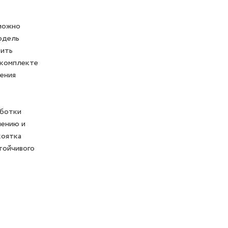
 можно
одель
тить
 комплекте
чения
аботки
лению и
коятка
тойчивого