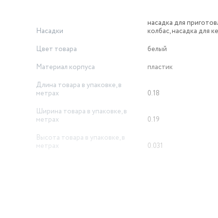
насадка для приготов
Насадки
колбас, насадка для к
Цвет товара
белый
Материал корпуса
пластик
Длина товара в упаковке, в
метрах
0.18
Ширина товара в упаковке, в
метрах
0.19
Высота товара в упаковке, в
метрах
0.031
Объем товара в упаковке, в
литрах
1.06
отсек для хранения н
Дополнительная информация
прорезиненные ножк