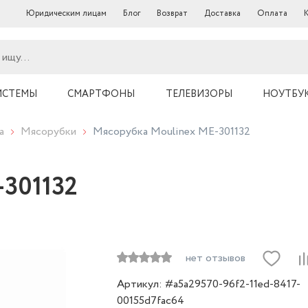
Юридическим лицам
Блог
Возврат
Доставка
Оплата
ИСТЕМЫ
СМАРТФОНЫ
ТЕЛЕВИЗОРЫ
НОУТБУ
а
Мясорубки
Мясорубка Moulinex ME-301132
-301132
нет отзывов
Артикул: #a5a29570-96f2-11ed-8417-
00155d7fac64