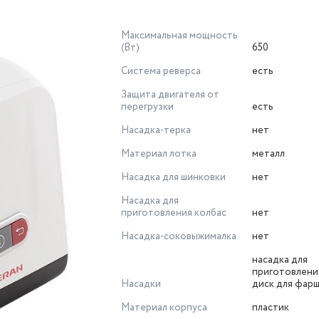
Максимальная мощность
(Вт)
650
Система реверса
есть
Защита двигателя от
перегрузки
есть
Насадка-терка
нет
Материал лотка
металл
Насадка для шинковки
нет
Насадка для
приготовления колбас
нет
Насадка-соковыжималка
нет
насадка для
приготовления
Насадки
диск для фар
Материал корпуса
пластик