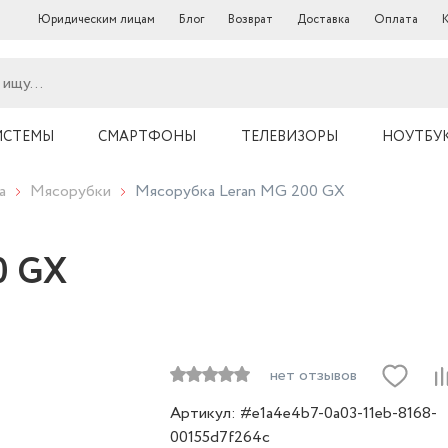
Юридическим лицам
Блог
Возврат
Доставка
Оплата
ИСТЕМЫ
СМАРТФОНЫ
ТЕЛЕВИЗОРЫ
НОУТБУ
а
Мясорубки
Мясорубка Leran MG 200 GX
0 GX
нет отзывов
Артикул: #e1a4e4b7-0a03-11eb-8168-
00155d7f264c