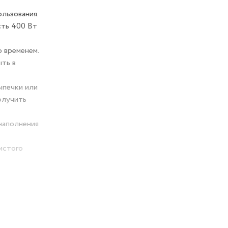
льзования.
сть 400 Вт
 временем.
ыть в
ыпечки или
олучить
наполнения
истого
и
ужбы.