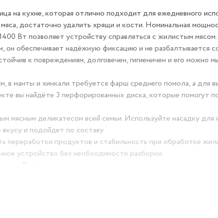
 на кухне, которая отлично подходит для ежедневного испо
мяса, достаточно удалить хрящи и кости. Номинальная мощно
1400 Вт позволяет устройству справляться с жилистым мясом.
, он обеспечивает надёжную фиксацию и не разбалтывается со
тойчив к повреждениям, долговечен, гигиеничен и его можно м
 в манты и хинкали требуется фарш среднего помола, а для в
екте вы найдёте 3 перфорированных диска, которые помогут п
м мясным деликатесом всей семьи. Используйте насадку для 
 вкусу и подойдет по составу.
ь переработки продуктов и стабильность при обработке жил
анное устройство без необходимости разборки.
ства. В её конструкции предусмотрены защита от перегрева 
тят повреждение прибора и значительно увеличат срок его сл