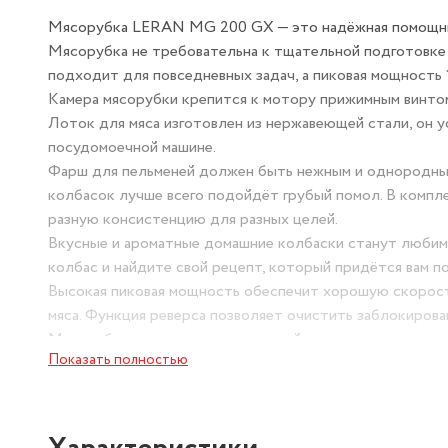
Мясорубка LERAN MG 200 GX — это надёжная помощница
Мясорубка не требовательна к тщательной подготовке 
подходит для повседневных задач, а пиковая мощность 
Камера мясорубки крепится к мотору прижимным винтом
Лоток для мяса изготовлен из нержавеющей стали, он ус
посудомоечной машине.
Фарш для пельменей должен быть нежным и однородным,
колбасок лучше всего подойдёт грубый помол. В компл
разную консистенцию для разных целей.
Вкусные и ароматные домашние колбаски станут любимы
колбас и найдите свой рецепт, который придётся вам по
Высокая пиковая мощность обеспечит хорошую скорост
мяса. Функция реверса позволяет очистить заблокиров
Мясорубка соответствует европейскому стандарту каче
Показать полностью
блокировка мотора при перегрузке, которые предотвра