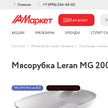
+7 (996) 266-45-02
Степное
Каталог
АКЦИИ
МАГАЗИНЫ
БРЕНДЫ
СПЛИТ-С
Каталог
Мелкая бытовая техника
Кухонная техник
Мясорубка Leran MG 20
РАССРОЧКА на ВСЁ
300 бонусов за отзыв