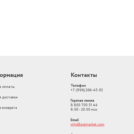
й
ормация
Контакты
Телефон
я оплаты
+7 (996) 266-45-02
я доставки
Горячая линия
8 800 700 51 44
я возврата
8:00 - 20:00 мск
Email
info@astmarket.com