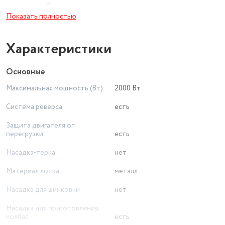
во время работы.
Показать полностью
Характеристики
Основные
Максимальная мощность (Вт)
2000 Вт
Система реверса
есть
Защита двигателя от
перегрузки
есть
Насадка-терка
нет
Материал лотка
металл
Насадка для шинковки
нет
Насадка для приготовления
колбас
есть