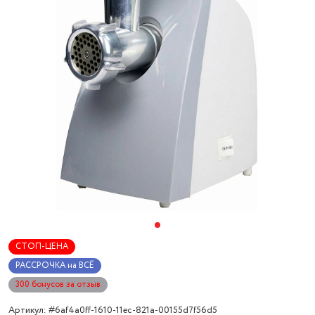
СТОП-ЦЕНА
РАССРОЧКА на ВСЁ
300 бонусов за отзыв
Артикул: #6af4a0ff-1610-11ec-821a-00155d7f56d5