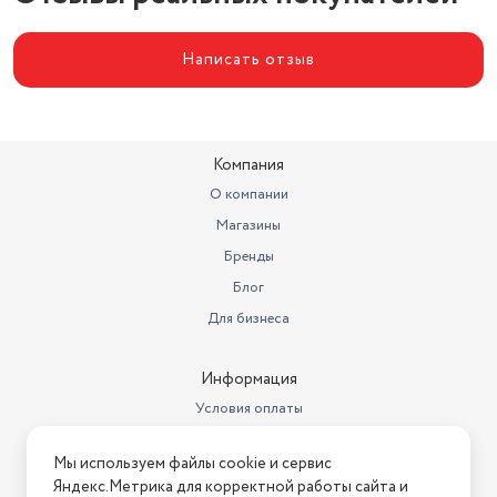
Соковыжималка
отсутствует
Написать отзыв
Стандарты HDTV
24 мес.
насадка для кеббе, диск для
Насадки
фарша
Компания
Гарантия
1 г.
О компании
Магазины
Бренды
Блог
Для бизнеса
Информация
Условия оплаты
Условия доставки
Мы используем файлы cookie и сервис
Условия возврата
Яндекс.Метрика для корректной работы сайта и