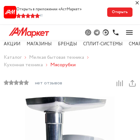
Открыть в приложении «АстМарке‪т‬»
Открыть
41
АКЦИИ
МАГАЗИНЫ
БРЕНДЫ
СПЛИТ-СИСТЕМЫ
СМА
Каталог
Мелкая бытовая техника
Кухонная техника
Мясорубки
нет отзывов