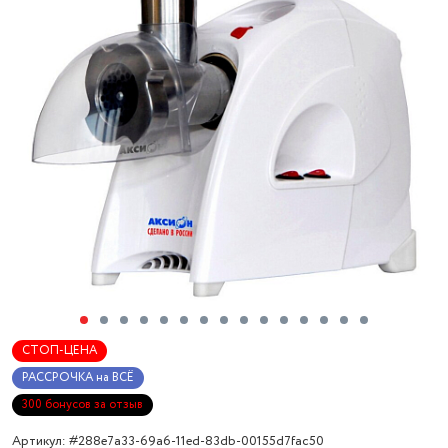
СТОП-ЦЕНА
РАССРОЧКА на ВСЁ
300 бонусов за отзыв
Артикул: #288e7a33-69a6-11ed-83db-00155d7fac50