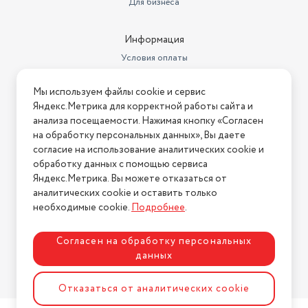
Для бизнеса
Производительность
2 кг/мин
Информация
Условия оплаты
Условия доставки
Мы используем файлы cookie и сервис
Условия возврата
Яндекс.Метрика для корректной работы сайта и
Нашли ошибку на сайте?
Напишите нам
.
анализа посещаемости. Нажимая кнопку «Согласен
на обработку персональных данных», Вы даете
2026 © Интернет-магазин "АстМаркет". У нас есть всё!
согласие на использование аналитических cookie и
обработку данных с помощью сервиса
Яндекс.Метрика. Вы можете отказаться от
аналитических cookie и оставить только
Политика конфиденциальности
необходимые cookie.
Подробнее
.
Согласен на обработку персональных
данных
Разработка сайта
ASTDESIGN
Отказаться от аналитических cookie