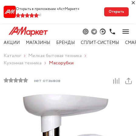
Открыть в приложении «АстМарке‪т‬»
Открыть
41
АКЦИИ
МАГАЗИНЫ
БРЕНДЫ
СПЛИТ-СИСТЕМЫ
СМА
Каталог
Мелкая бытовая техника
Кухонная техника
Мясорубки
нет отзывов