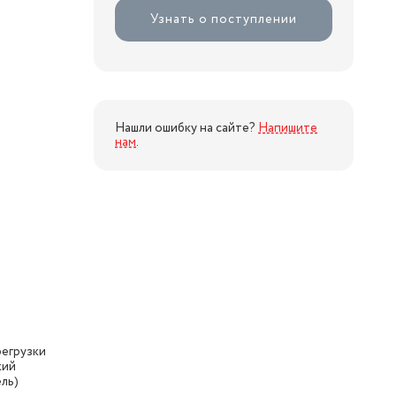
Узнать о поступлении
Нашли ошибку на сайте?
Напишите
нам
.
регрузки
кий
ль)