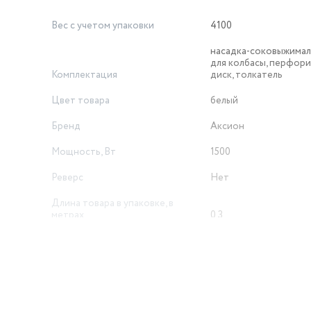
Вес с учетом упаковки
4100
насадка-соковыжималк
для колбасы, перфор
Комплектация
диск, толкатель
Цвет товара
белый
Бренд
Аксион
Мощность, Вт
1500
Реверс
Нет
Длина товара в упаковке, в
метрах
0.3
Ширина товара в упаковке, в
метрах
0.27
Высота товара в упаковке, в
метрах
0.2