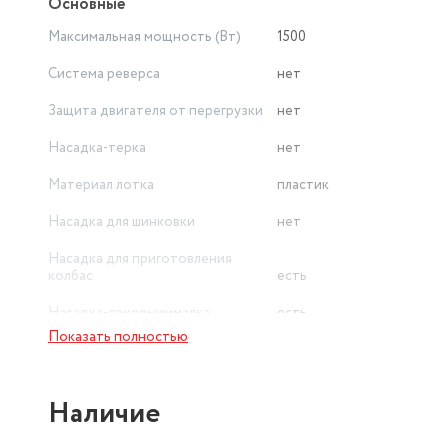
Основные
Максимальная мощность (Вт)
1500
Система реверса
нет
Защита двигателя от перегрузки
нет
Насадка-терка
нет
Материал лотка
пластик
Насадка для шинковки
нет
Насадка для приготовления
колбас
есть
Насадка-соковыжималка
есть
Показать полностью
Вес товара в упаковке, (кг)
4.1
Защита от перегрузки
Наличие
(автоматический
Системы защиты
предохранитель)