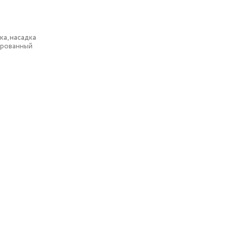
а, насадка
ированный