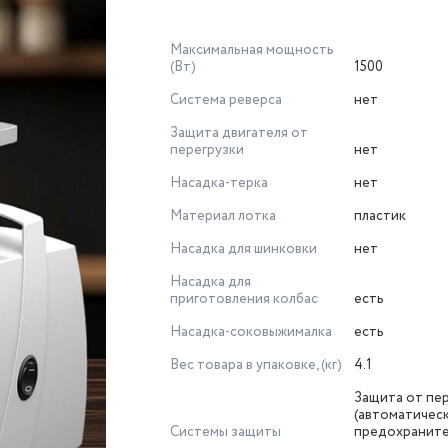
Максимальная мощность
(Вт)
1500
Система реверса
нет
Защита двигателя от
перегрузки
нет
Насадка-терка
нет
Материал лотка
пластик
Насадка для шинковки
нет
Насадка для
приготовления колбас
есть
Насадка-соковыжималка
есть
Вес товара в упаковке, (кг)
4.1
Защита от пе
(автоматичес
Системы защиты
предохраните