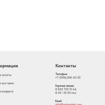
Объем товара в упаковке, в
литрах
16.2
й
Материал корпуса
пластик
Страна-изготовитель
Россия
Производительность кг/мин
1.7
Количество насадок
7
Количество скоростей
1
ормация
Контакты
Телефон
я оплаты
+7 (996) 266-45-02
я доставки
Горячая линия
8 800 700 51 44
я возврата
8:00 - 20:00 мск
Email
info@astmarket.com