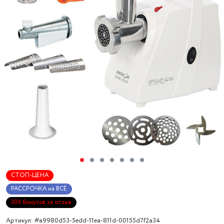
СТОП-ЦЕНА
РАССРОЧКА на ВСЁ
300 бонусов за отзыв
Артикул: #a9980d53-5edd-11ea-811d-00155d7f2a34