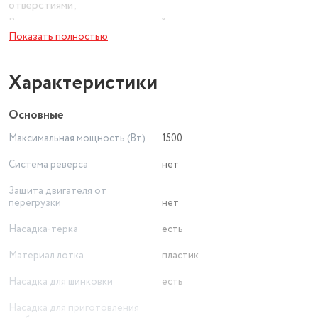
отверстиями;
Высокое размещение шнековой камеры;
Показать полностью
Ручка для переноски;
Устойчивые нескользящие ножки для фиксации мясорубки
на поверхности стола
Характеристики
Основные
Максимальная мощность (Вт)
1500
Система реверса
нет
Защита двигателя от
перегрузки
нет
Насадка-терка
есть
Материал лотка
пластик
Насадка для шинковки
есть
Насадка для приготовления