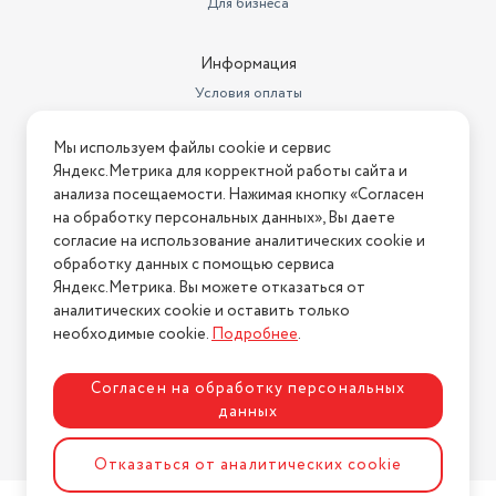
Для бизнеса
Длина сетевого шнура
1.5 м
Информация
Условия оплаты
Условия доставки
Мы используем файлы cookie и сервис
Условия возврата
Яндекс.Метрика для корректной работы сайта и
Нашли ошибку на сайте?
Напишите нам
.
анализа посещаемости. Нажимая кнопку «Согласен
на обработку персональных данных», Вы даете
2026 © Интернет-магазин "АстМаркет". У нас есть всё!
согласие на использование аналитических cookie и
обработку данных с помощью сервиса
Яндекс.Метрика. Вы можете отказаться от
аналитических cookie и оставить только
Политика конфиденциальности
необходимые cookie.
Подробнее
.
Согласен на обработку персональных
данных
Разработка сайта
ASTDESIGN
Отказаться от аналитических cookie