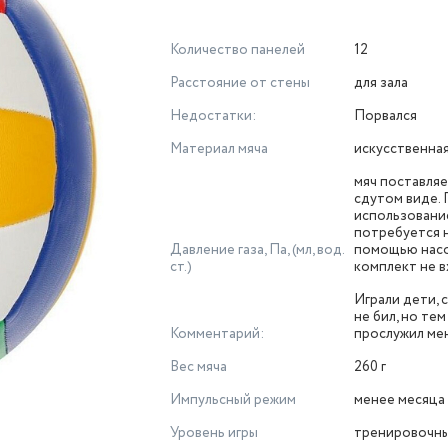
Количество панелей
12
Расстояние от стены
для зала
Недостатки:
Порвался
Материал мяча
искусственна
мяч поставляе
сдутом виде.
использовани
потребуется 
Давление газа, Па, (мл, вод.
помощью насо
ст.)
комплект не 
Играли дети, 
не бил, но те
Комментарий:
прослужил ме
Вес мяча
260 г
Импульсный режим
менее месяца
Уровень игры
тренировочн