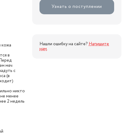
Узнать о поступлении
Нашли ошибку на сайте?
Напишите
я кожа
нам
.
тся в
 Перед
ем мяч
надуть с
са (в
входит)
сильно никто
м не менее
нее 2 недель
ый