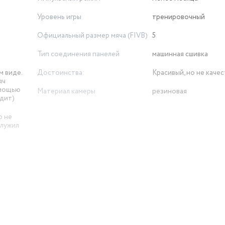
Уровень игры
тренировочный
Официальный размер мяча (FIVB)
5
Тип соединения панелей
машинная сшивка
м виде.
Достоинства:
Красивый, но не каче
яч
омощью
Материал камеры
резиновая
одит)
о не
служил