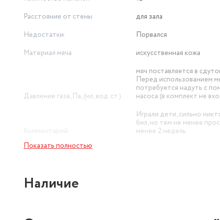
Расстояние от стены
для зала
Недостатки:
Порвался
Материал мяча
искусственная кожа
мяч поставляется в сдуто
Перед использованием м
потребуется надуть с п
Давление газа, Па, (мл, вод. ст.)
насоса (в комплект не вх
Играли дети, сильно никт
бил, но тем не менее про
Комментарий:
менее 2 недель
Показать полностью
Вес мяча
260 г
Наличие