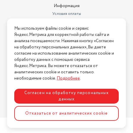
Информация
Условия оплаты
Условия доставки
Мы используем файлы cookie и сервис
Условия возврата
Яндекс.Метрика для корректной работы сайта и
Нашли ошибку на сайте?
Напишите нам
.
анализа посещаемости. Нажимая кнопку «Согласен
на обработку персональных данных», Вы даете
2026 © Интернет-магазин "АстМаркет". У нас есть всё!
согласие на использование аналитических cookie и
обработку данных с помощью сервиса
Яндекс.Метрика. Вы можете отказаться от
аналитических cookie и оставить только
Политика конфиденциальности
необходимые cookie.
Подробнее
.
Согласен на обработку персональных
данных
Разработка сайта
ASTDESIGN
Отказаться от аналитических cookie