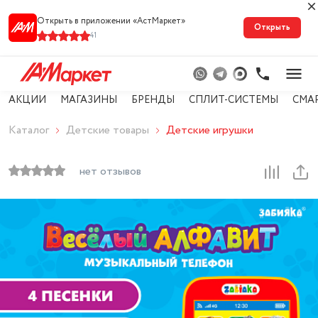
Открыть в приложении «АстМарке‪т‬»
Открыть
41
АКЦИИ
МАГАЗИНЫ
БРЕНДЫ
СПЛИТ-СИСТЕМЫ
СМА
Каталог
Детские товары
Детские игрушки
нет отзывов