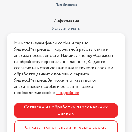
Для бизнеса
Информация
Условия оплаты
Условия доставки
Мы используем файлы cookie и сервис
Условия возврата
Яндекс.Метрика для корректной работы сайта и
Нашли ошибку на сайте?
Напишите нам
.
анализа посещаемости. Нажимая кнопку «Согласен
на обработку персональных данных», Вы даете
2026 © Интернет-магазин "АстМаркет". У нас есть всё!
согласие на использование аналитических cookie и
обработку данных с помощью сервиса
Яндекс.Метрика. Вы можете отказаться от
аналитических cookie и оставить только
Политика конфиденциальности
необходимые cookie.
Подробнее
.
Согласен на обработку персональных
данных
Разработка сайта
ASTDESIGN
Отказаться от аналитических cookie