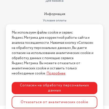
Для бизнеса
Информация
Условия оплаты
Условия доставки
Мы используем файлы cookie и сервис
Условия возврата
Яндекс.Метрика для корректной работы сайта и
Нашли ошибку на сайте?
Напишите нам
.
анализа посещаемости. Нажимая кнопку «Согласен
на обработку персональных данных», Вы даете
2026 © Интернет-магазин "АстМаркет". У нас есть всё!
согласие на использование аналитических cookie и
обработку данных с помощью сервиса
Яндекс.Метрика. Вы можете отказаться от
аналитических cookie и оставить только
Политика конфиденциальности
необходимые cookie.
Подробнее
.
Согласен на обработку персональных
данных
Разработка сайта
ASTDESIGN
Отказаться от аналитических cookie