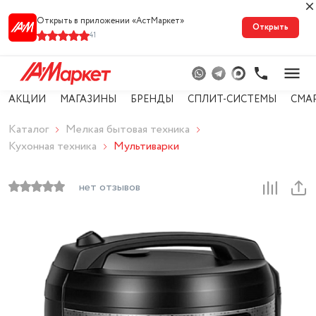
Открыть в приложении «АстМарке‪т‬»
Открыть
41
АКЦИИ
МАГАЗИНЫ
БРЕНДЫ
СПЛИТ-СИСТЕМЫ
СМА
Каталог
Мелкая бытовая техника
Кухонная техника
Мультиварки
нет отзывов