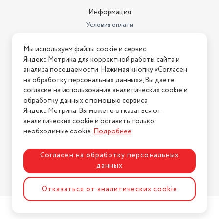
Информация
Условия оплаты
Условия доставки
Мы используем файлы cookie и сервис
Условия возврата
Яндекс.Метрика для корректной работы сайта и
Нашли ошибку на сайте?
Напишите нам
.
анализа посещаемости. Нажимая кнопку «Согласен
на обработку персональных данных», Вы даете
2026 © Интернет-магазин "АстМаркет". У нас есть всё!
согласие на использование аналитических cookie и
обработку данных с помощью сервиса
Яндекс.Метрика. Вы можете отказаться от
аналитических cookie и оставить только
Политика конфиденциальности
необходимые cookie.
Подробнее
.
Согласен на обработку персональных
данных
Разработка сайта
ASTDESIGN
Отказаться от аналитических cookie