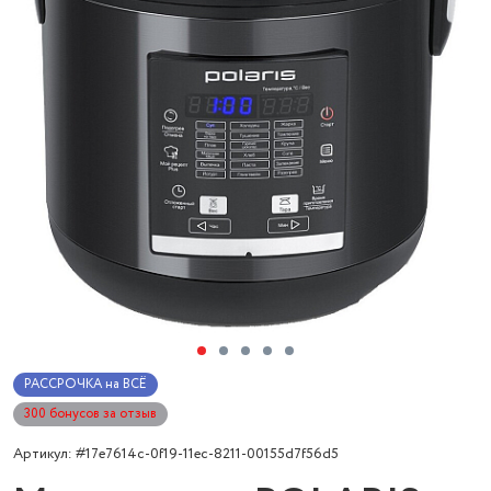
РАССРОЧКА на ВСЁ
300 бонусов за отзыв
Артикул: #17e7614c-0f19-11ec-8211-00155d7f56d5