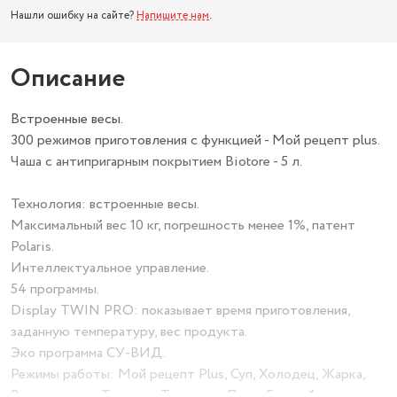
Нашли ошибку на сайте?
Напишите нам
.
Описание
Встроенные весы.
300 режимов приготовления с функцией - Мой рецепт plus.
Чаша с антипригарным покрытием Biotore - 5 л.
Технология: встроенные весы.
Максимальный вес 10 кг, погрешность менее 1%, патент
Polaris.
Интеллектуальное управление.
54 программы.
Display TWIN PRO: показывает время приготовления,
заданную температуру, вес продукта.
Эко программа СУ-ВИД.
Режимы работы: Мой рецепт Plus, Суп, Холодец, Жарка,
Варка на пару, Тушение, Томление, Плов, Горячий шоколад,