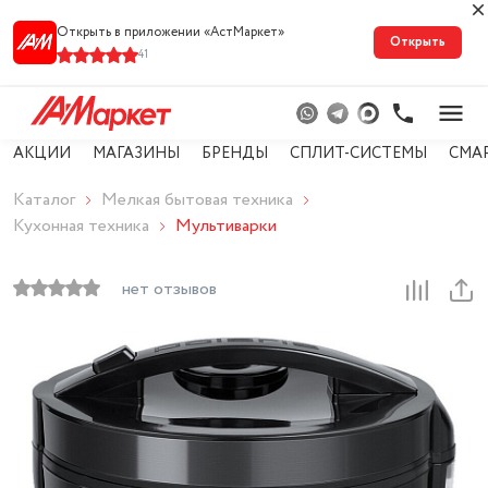
Открыть в приложении «АстМарке‪т‬»
Открыть
41
АКЦИИ
МАГАЗИНЫ
БРЕНДЫ
СПЛИТ-СИСТЕМЫ
СМА
Каталог
Мелкая бытовая техника
Кухонная техника
Мультиварки
нет отзывов