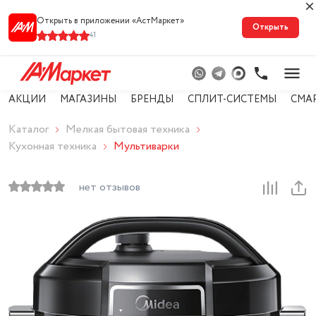
Открыть в приложении «АстМарке‪т‬»
Открыть
41
АКЦИИ
МАГАЗИНЫ
БРЕНДЫ
СПЛИТ-СИСТЕМЫ
СМА
Каталог
Мелкая бытовая техника
Кухонная техника
Мультиварки
нет отзывов