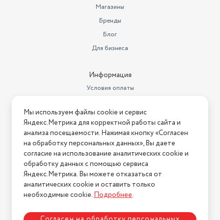
Габариты (ШхВхГ)
31x34x33 см
Магазины
Бренды
Вес
4.4 кг
Блог
Для бизнеса
Информация
Условия оплаты
Условия доставки
Мы используем файлы cookie и сервис
Условия возврата
Яндекс.Метрика для корректной работы сайта и
Нашли ошибку на сайте?
Напишите нам
.
анализа посещаемости. Нажимая кнопку «Согласен
на обработку персональных данных», Вы даете
2026 © Интернет-магазин "АстМаркет". У нас есть всё!
согласие на использование аналитических cookie и
обработку данных с помощью сервиса
Яндекс.Метрика. Вы можете отказаться от
аналитических cookie и оставить только
Политика конфиденциальности
необходимые cookie.
Подробнее
.
Согласен на обработку персональных