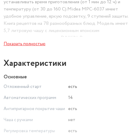
устанавливать время приготовления (от 1 мин до 12 ч) и
температуру (от 30 до 160 С).Midea MPC-6037 имеет
удобное управление, яркую подсветку, 9 ступеней защиты.
Книга рецептов на 78 разнообразных блюд. Модель имеет
5,7 литровую чашу с лицензионным японским
антипригарным покрытием DAIKIN. Рекомендуется
Показать полностью
использовать до 2/3 объема чаши.Съемная крышка - это
удобство при готовке, чистке и хранении. Чашу и все
аксессуары можно мыть в посудомоечной машине.
Характеристики
Основные
Отложенный старт
есть
Автоматических программ
14
Антипригарное покрытие чаши
есть
Чаша с ручками
нет
Регулировка температуры
есть