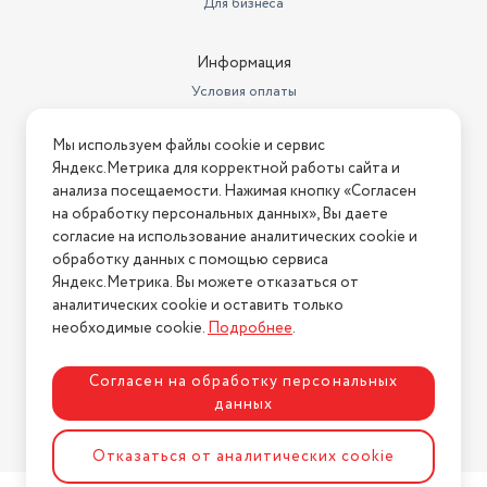
Для бизнеса
Информация
Условия оплаты
Условия доставки
Мы используем файлы cookie и сервис
Условия возврата
Яндекс.Метрика для корректной работы сайта и
Нашли ошибку на сайте?
Напишите нам
.
анализа посещаемости. Нажимая кнопку «Согласен
на обработку персональных данных», Вы даете
2026 © Интернет-магазин "АстМаркет". У нас есть всё!
согласие на использование аналитических cookie и
обработку данных с помощью сервиса
Яндекс.Метрика. Вы можете отказаться от
аналитических cookie и оставить только
Политика конфиденциальности
необходимые cookie.
Подробнее
.
Согласен на обработку персональных
данных
Разработка сайта
ASTDESIGN
Отказаться от аналитических cookie