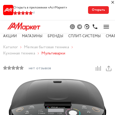
Открыть в приложении «АстМарке‪т‬»
Открыть
41
АКЦИИ
МАГАЗИНЫ
БРЕНДЫ
СПЛИТ-СИСТЕМЫ
СМА
Каталог
Мелкая бытовая техника
Кухонная техника
Мультиварки
нет отзывов