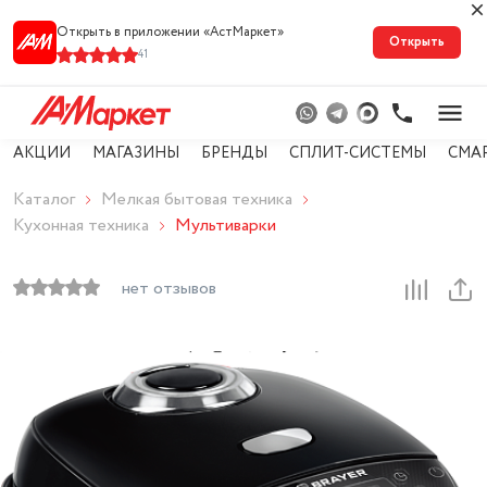
Открыть в приложении «АстМарке‪т‬»
Открыть
41
АКЦИИ
МАГАЗИНЫ
БРЕНДЫ
СПЛИТ-СИСТЕМЫ
СМА
Каталог
Мелкая бытовая техника
Кухонная техника
Мультиварки
нет отзывов