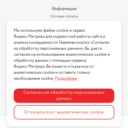
Информация
Условия оплаты
Условия доставки
Мы используем файлы cookie и сервис
Условия возврата
Яндекс.Метрика для корректной работы сайта и
Нашли ошибку на сайте?
Напишите нам
.
анализа посещаемости. Нажимая кнопку «Согласен
на обработку персональных данных», Вы даете
2026 © Интернет-магазин "АстМаркет". У нас есть всё!
согласие на использование аналитических cookie и
обработку данных с помощью сервиса
Яндекс.Метрика. Вы можете отказаться от
аналитических cookie и оставить только
Политика конфиденциальности
необходимые cookie.
Подробнее
.
Согласен на обработку персональных
данных
Разработка сайта
ASTDESIGN
Отказаться от аналитических cookie