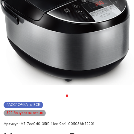
РАССРОЧКА на ВСЁ
300 бонусов за отзыв
Артикул: #717cc0d0-35f0-11ee-9ee1-005056b72201