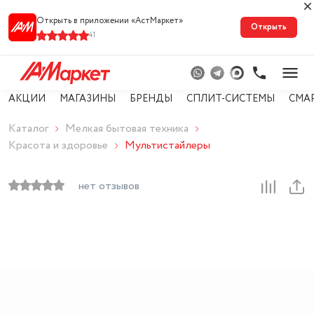
Открыть в приложении «АстМарке‪т‬»
Открыть
41
АКЦИИ
МАГАЗИНЫ
БРЕНДЫ
СПЛИТ-СИСТЕМЫ
СМА
Каталог
Мелкая бытовая техника
Красота и здоровье
Мультистайлеры
нет отзывов