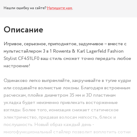
Нашли ошибку на сайте?
Напишите нам
.
Описание
Игривое, серьезное, приподнятое, задумчивое – вместе с
мультистайлером 3 в 1 Rowenta & Karl Lagerfeld Fashion
Stylist CF451LF0 ваш стиль сможет точно передать любое
настроение!
Одинаково легко выпрямляйте, закручивайте в тугие кудри
или создавайте волнистые локоны. Благодаря встроенным
расческам, плойке диаметром 35 мм и 3D пластинам
укладка будет неизменно привлекать восторженные
взгляды. Более того, ионизация снижает статическое
электричество, придавая волосам мягкость, блеск и
послушность. Новый образ каждый день -
многофункциональный стайлер позволит воплотить сотни