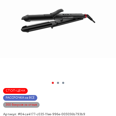
СТОП-ЦЕНА
РАССРОЧКА на ВСЁ
300 бонусов за отзыв
Артикул: #04ca4177-c035-11ee-996e-005056b793b9