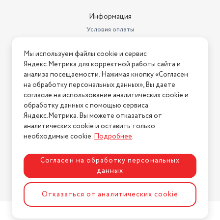
Информация
Условия оплаты
Условия доставки
Мы используем файлы cookie и сервис
Условия возврата
Яндекс.Метрика для корректной работы сайта и
Нашли ошибку на сайте?
Напишите нам
.
анализа посещаемости. Нажимая кнопку «Согласен
на обработку персональных данных», Вы даете
2026 © Интернет-магазин "АстМаркет". У нас есть всё!
согласие на использование аналитических cookie и
обработку данных с помощью сервиса
Яндекс.Метрика. Вы можете отказаться от
аналитических cookie и оставить только
Политика конфиденциальности
необходимые cookie.
Подробнее
.
Согласен на обработку персональных
данных
Разработка сайта
ASTDESIGN
Отказаться от аналитических cookie