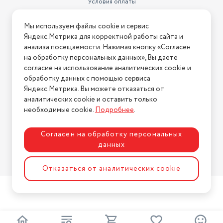
Условия оплаты
Напряжение сети
220–230 В
Условия доставки
Мы используем файлы cookie и сервис
пеногенератор, сопло
Условия возврата
Яндекс.Метрика для корректной работы сайта и
стандартной насадки,
Нашли ошибку на сайте?
Напишите нам
.
Насадки
стандартная насадка
анализа посещаемости. Нажимая кнопку «Согласен
на обработку персональных данных», Вы даете
2026 © Интернет-магазин "АстМаркет". У нас есть всё!
Способ хранения шланга
согласие на использование аналитических cookie и
высокого давления
катушка
обработку данных с помощью сервиса
Яндекс.Метрика. Вы можете отказаться от
автоматическое отключение,
защита двигателя от
аналитических cookie и оставить только
Политика конфиденциальности
перегрева, защита шланга от
необходимые cookie.
Подробнее
.
скручивания, отключение при
Защита
недостатке воды
Согласен на обработку персональных
встроенный бак для моющего
данных
средства, отсек для хранения
Разработка сайта
принадлежностей, ручка для
ASTDESIGN
переноски,
Отказаться от аналитических cookie
Конструктивные особенности
транспортировочные колеса
Длина сетевого шнура
5 м