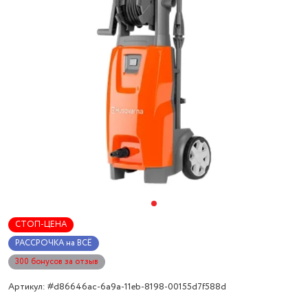
СТОП-ЦЕНА
РАССРОЧКА на ВСЁ
300 бонусов за отзыв
Артикул: #d86646ac-6a9a-11eb-8198-00155d7f588d