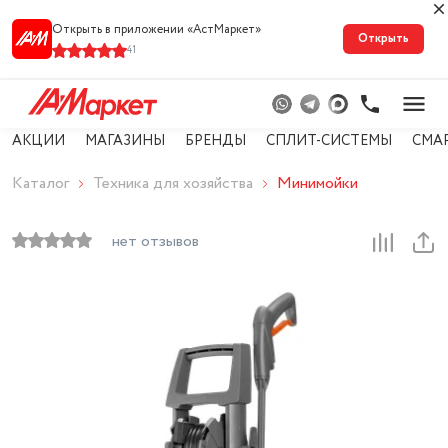
Открыть в приложении «АстМарке‪т‬»
Открыть
41
АКЦИИ
МАГАЗИНЫ
БРЕНДЫ
СПЛИТ-СИСТЕМЫ
СМА
Каталог
Техника для хозяйства
Минимойки
нет отзывов