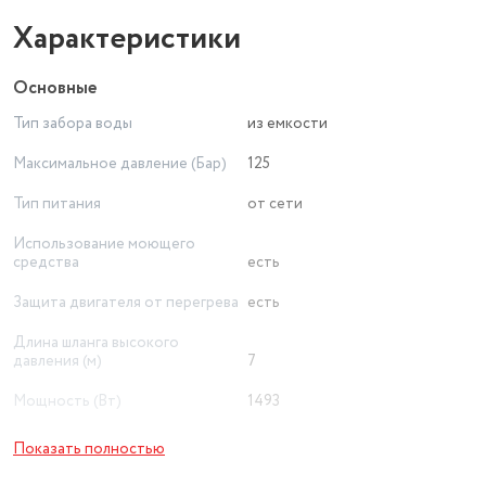
Характеристики
Основные
Тип забора воды
из емкости
Максимальное давление (Бар)
125
Тип питания
от сети
Использование моющего
средства
есть
Защита двигателя от перегрева
есть
Длина шланга высокого
давления (м)
7
Мощность (Вт)
1493
Максимальная
Показать полностью
производительность (л/ч)
320