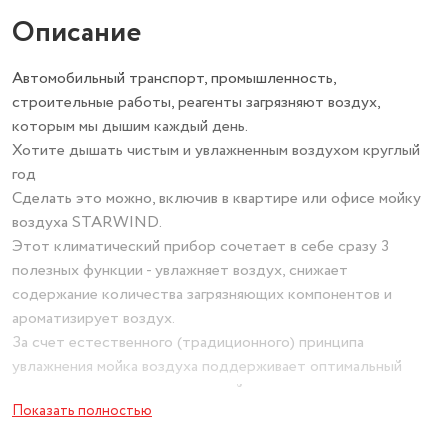
Описание
Автомобильный транспорт, промышленность,
строительные работы, реагенты загрязняют воздух,
которым мы дышим каждый день.
Хотите дышать чистым и увлажненным воздухом круглый
год
Сделать это можно, включив в квартире или офисе мойку
воздуха STARWIND.
Этот климатический прибор сочетает в себе сразу 3
полезных функции - увлажняет воздух, снижает
содержание количества загрязняющих компонентов и
ароматизирует воздух.
За счет естественного (традиционного) принципа
увлажнения мойка воздуха поддерживает оптимальный
уровень влажности для текущей температуры в помещении.
Показать полностью
Плюсом естественного принципа увлажнения является то,
что воздух никогда не переувлажняется.