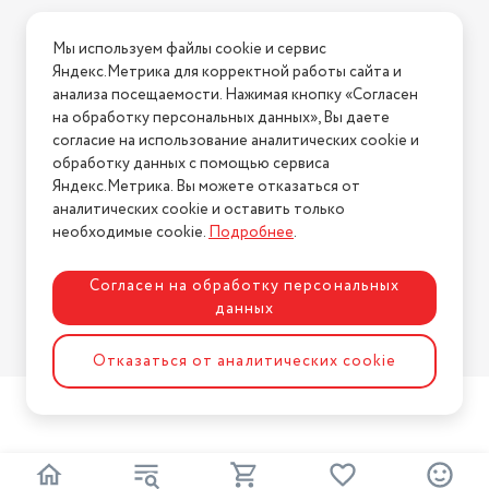
Условия доставки
очиститель/увлажнитель
Мы используем файлы cookie и сервис
Тип
Условия возврата
воздуха
Яндекс.Метрика для корректной работы сайта и
Нашли ошибку на сайте?
Напишите нам
.
анализа посещаемости. Нажимая кнопку «Согласен
Объем резервуара для воды
4.5 л
на обработку персональных данных», Вы даете
2026 © Интернет-магазин "АстМаркет". У нас есть всё!
Дополнительные функции
ароматизация, Увлажнитель
согласие на использование аналитических cookie и
обработку данных с помощью сервиса
Индикация
низкого уровня воды
Яндекс.Метрика. Вы можете отказаться от
аналитических cookie и оставить только
Политика конфиденциальности
водяной, предварительной
необходимые cookie.
Подробнее
.
очистки, Водяной фильтр,
Фильтр предварительной
Фильтры
очистки
Согласен на обработку персональных
данных
Разработка сайта
ASTDESIGN
Отказаться от аналитических cookie