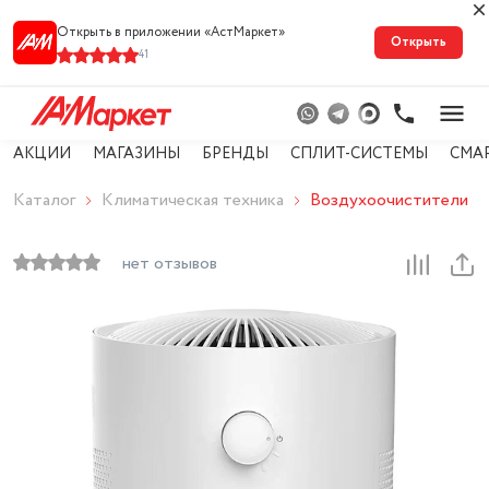
Открыть в приложении «АстМарке‪т‬»
Открыть
41
АКЦИИ
МАГАЗИНЫ
БРЕНДЫ
СПЛИТ-СИСТЕМЫ
СМА
Каталог
Климатическая техника
Воздухоочистители
нет отзывов