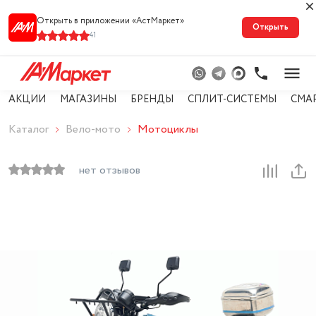
Открыть в приложении «АстМарке‪т‬»
Открыть
41
АКЦИИ
МАГАЗИНЫ
БРЕНДЫ
СПЛИТ-СИСТЕМЫ
СМА
Каталог
Вело-мото
Мотоциклы
нет отзывов