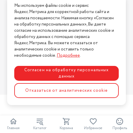
Мы используем файлы cookie и сервис
Условия возврата
Яндекс.Метрика для корректной работы сайта и
Нашли ошибку на сайте?
Напишите нам
.
анализа посещаемости. Нажимая кнопку «Согласен
на обработку персональных данных», Вы даете
2026 © Интернет-магазин "АстМаркет". У нас есть всё!
согласие на использование аналитических cookie и
обработку данных с помощью сервиса
Яндекс.Метрика. Вы можете отказаться от
аналитических cookie и оставить только
Политика конфиденциальности
необходимые cookie.
Подробнее
.
Согласен на обработку персональных
данных
Разработка сайта
ASTDESIGN
Отказаться от аналитических cookie
Главная
Каталог
Корзина
Избранное
Профиль