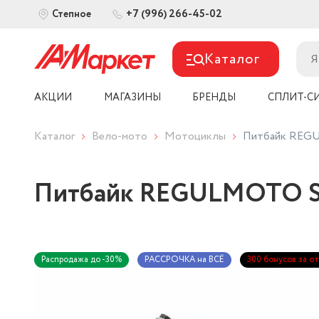
+7 (996) 266-45-02
Степное
Каталог
АКЦИИ
МАГАЗИНЫ
БРЕНДЫ
СПЛИТ-С
Каталог
Вело-мото
Мотоциклы
Питбайк REGU
Питбайк REGULMOTO SEV
Распродажа до -30%
РАССРОЧКА на ВСЁ
300 бонусов за о