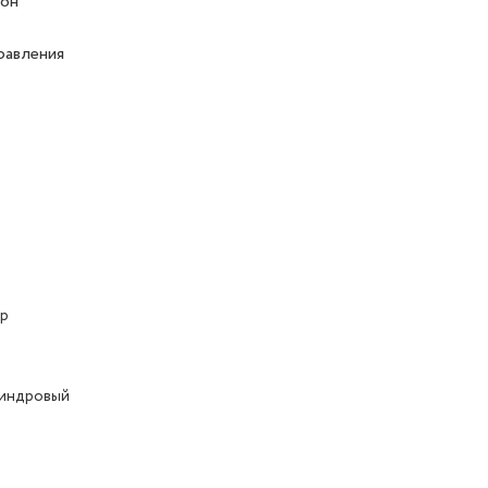
лон
равления
ер
линдровый