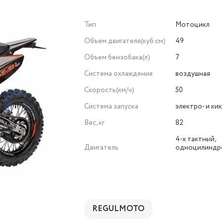
Тип
Мотоцикл
Объем двигателя(куб.см)
49
Объем бензобака(л)
7
Система охлаждения
воздушная
Скорость(км/ч)
50
Система запуска
электро- и ки
Вес, кг
82
4-х тактный,
Двигатель
одноцилиндр
REGULMOTO