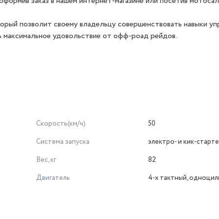
 оформив заказ в нашем интернет-магазине или посетив мотоса
торый позволит своему владельцу совершенствовать навыки уп
ь максимальное удовольствие от офф-роад рейдов.
Скорость(км/ч)
50
Система запуска
электро- и кик-старт
Вес, кг
82
Двигатель
4-х тактный, одноци